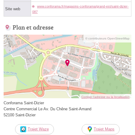
www.conforama.fr/magasins-conforama/grand-est/saint-dizier-
Site web
087
Plan et adresse
© contributeurs OpenStreetMap
Corriger l’adresse ou la localisation
Conforama Saint-Dizier
Centre Commercial Le Av. Du Chêne Saint-Amand
52100 Saint-Dizier
Trajet Waze
Trajet Maps