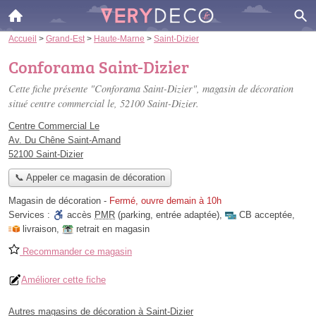
Accueil
>
Grand-Est
>
Haute-Marne
>
Saint-Dizier
Conforama Saint-Dizier
Cette fiche présente "Conforama Saint-Dizier", magasin de décoration
situé
centre commercial le
, 52100 Saint-Dizier.
Centre Commercial Le
Av. Du Chêne Saint-Amand
52100 Saint-Dizier
📞 Appeler ce magasin de décoration
Magasin de décoration
-
Fermé, ouvre demain à 10h
Services :
accès
PMR
(parking, entrée adaptée)
,
CB acceptée
,
livraison
,
retrait en magasin
Recommander ce magasin
Améliorer cette fiche
Autres magasins de décoration à Saint-Dizier