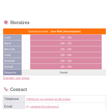
Horaires
Samedi prochain :
Jour férié (Assomption)
Lundi
10h - 19h
Mardi
10h - 19h
Mercredi
10h - 19h
Jeudi
10h - 19h
Vendredi
10h - 19h
Samedi
10h - 19h
Dimanche
Fermé
Signaler une erreur
Contact
Téléphone
Téléphoner au magasin de décoration
Email
cdstdizierⓐconforama.fr