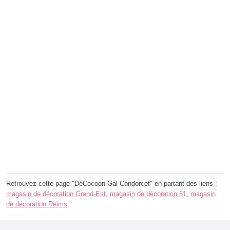
Retrouvez cette page "DéCocoon Gal Condorcet" en partant des liens :
magasin de décoration Grand-Est
,
magasin de décoration 51
,
magasin
de décoration Reims
.