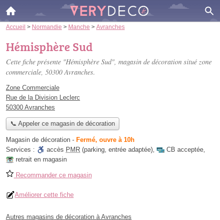
Accueil
>
Normandie
>
Manche
>
Avranches
Hémisphère Sud
Cette fiche présente "Hémisphère Sud", magasin de décoration situé
zone
commerciale
, 50300 Avranches.
Zone Commerciale
Rue de la Division Leclerc
50300 Avranches
📞 Appeler ce magasin de décoration
Magasin de décoration
-
Fermé, ouvre à 10h
Services :
accès
PMR
(parking, entrée adaptée)
,
CB acceptée
,
retrait en magasin
Recommander ce magasin
Améliorer cette fiche
Autres magasins de décoration à Avranches