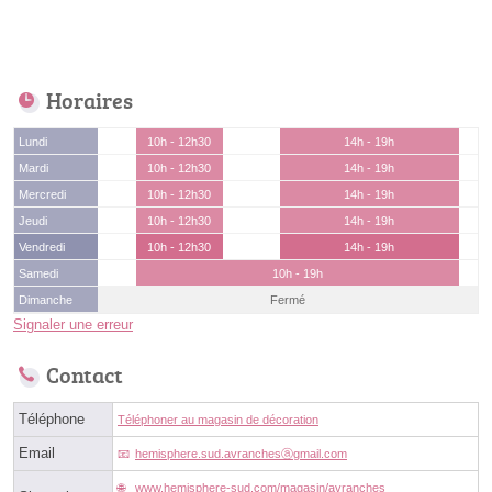
Horaires
Lundi
10h - 12h30
14h - 19h
Mardi
10h - 12h30
14h - 19h
Mercredi
10h - 12h30
14h - 19h
Jeudi
10h - 12h30
14h - 19h
Vendredi
10h - 12h30
14h - 19h
Samedi
10h - 19h
Dimanche
Fermé
Signaler une erreur
Contact
Téléphone
Téléphoner au magasin de décoration
Email
hemisphere.sud.avranchesⓐgmail.com
www.hemisphere-sud.com/magasin/avranches