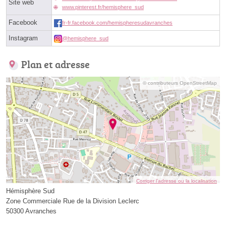
Site web
www.pinterest.fr/hemisphere_sud
Facebook
fr-fr.facebook.com/hemispheresudavranches
Instagram
@hemisphere_sud
Plan et adresse
© contributeurs OpenStreetMap
Corriger l’adresse ou la localisation
Hémisphère Sud
Zone Commerciale Rue de la Division Leclerc
50300 Avranches