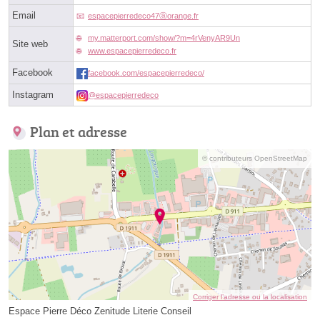
Email
espacepierredeco47ⓐorange.fr
my.matterport.com/show/?m=4rVenyAR9Un
Site web
www.espacepierredeco.fr
Facebook
facebook.com/espacepierredeco/
Instagram
@espacepierredeco
Plan et adresse
© contributeurs OpenStreetMap
Corriger l’adresse ou la localisation
Espace Pierre Déco Zenitude Literie Conseil