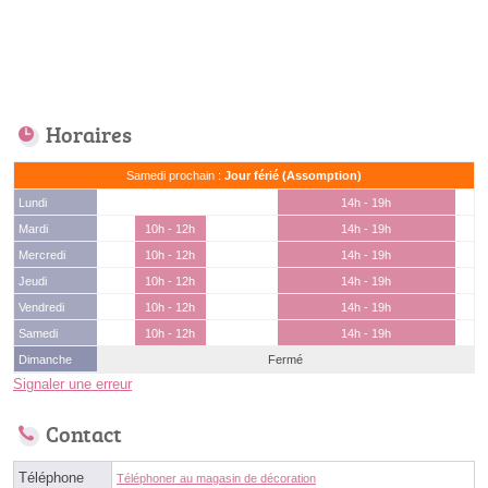
Horaires
Samedi prochain :
Jour férié (Assomption)
Lundi
14h - 19h
Mardi
10h - 12h
14h - 19h
Mercredi
10h - 12h
14h - 19h
Jeudi
10h - 12h
14h - 19h
Vendredi
10h - 12h
14h - 19h
Samedi
10h - 12h
14h - 19h
Dimanche
Fermé
Signaler une erreur
Contact
Téléphone
Téléphoner au magasin de décoration