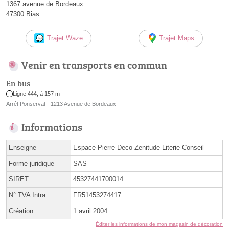
1367 avenue de Bordeaux
47300 Bias
Trajet Waze
Trajet Maps
Venir en transports en commun
En bus
Ligne 444, à 157 m
Arrêt Ponservat - 1213 Avenue de Bordeaux
Informations
Enseigne
Espace Pierre Deco Zenitude Literie Conseil
Forme juridique
SAS
SIRET
45327441700014
N° TVA Intra.
FR51453274417
Création
1 avril 2004
Éditer les informations de mon magasin de décoration