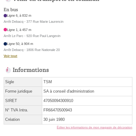
En bus
Ligne 6, à 832 m
Arrêt Debacq - 377 Rue Marie Laurencin
Ligne 1, à 457 m
Arrêt Le Parc - 920 Rue Paul Langevin
Ligne 50, à 904 m
Arrêt Debacq - 1806 Rue Nationale 20
Voir tout
Informations
Sigle
TSM
Forme juridique
SA à conseil d'administration
SIRET
47050094300910
N° TVA Intra.
FR66470500943
Création
30 juin 1980
Éditer les informations de mon magasin de décoration