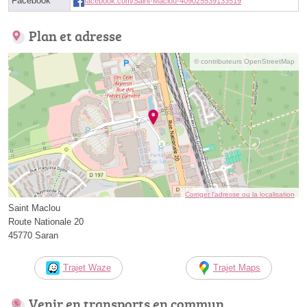
Facebook
facebook.com/Saint-Maclou-409025539133519
Plan et adresse
© contributeurs OpenStreetMap
Corriger l’adresse ou la localisation
Saint Maclou
Route Nationale 20
45770 Saran
Trajet Waze
Trajet Maps
Venir en transports en commun