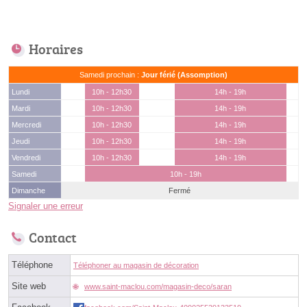
Horaires
Samedi prochain :
Jour férié (Assomption)
Lundi
10h - 12h30
14h - 19h
Mardi
10h - 12h30
14h - 19h
Mercredi
10h - 12h30
14h - 19h
Jeudi
10h - 12h30
14h - 19h
Vendredi
10h - 12h30
14h - 19h
Samedi
10h - 19h
Dimanche
Fermé
Signaler une erreur
Contact
Téléphone
Téléphoner au magasin de décoration
Site web
www.saint-maclou.com/magasin-deco/saran