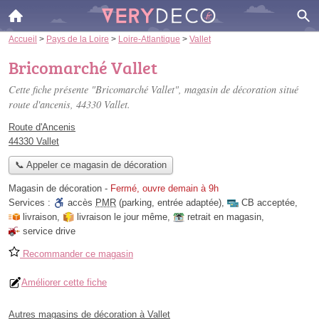
Accueil
>
Pays de la Loire
>
Loire-Atlantique
>
Vallet
Bricomarché Vallet
Cette fiche présente "Bricomarché Vallet", magasin de décoration situé
route d'ancenis
, 44330 Vallet.
Route d'Ancenis
44330 Vallet
📞 Appeler ce magasin de décoration
Magasin de décoration
-
Fermé, ouvre demain à 9h
Services :
accès
PMR
(parking, entrée adaptée)
,
CB acceptée
,
livraison
,
livraison le jour même
,
retrait en magasin
,
service drive
Recommander ce magasin
Améliorer cette fiche
Autres magasins de décoration à Vallet