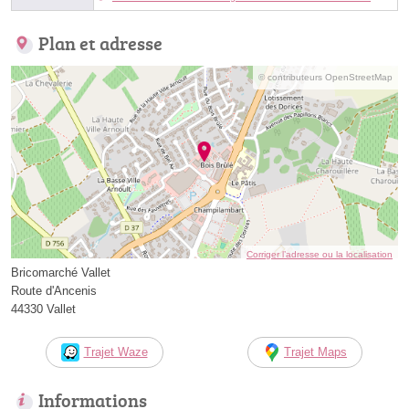
Plan et adresse
© contributeurs OpenStreetMap
Corriger l’adresse ou la localisation
Bricomarché Vallet
Route d'Ancenis
44330 Vallet
Trajet Waze
Trajet Maps
Informations