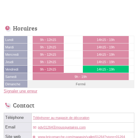
Horaires
Lundi
9h - 12h15
14h15 - 19h
Mardi
9h - 12h15
14h15 - 19h
Mercredi
9h - 12h15
14h15 - 19h
Jeudi
9h - 12h15
14h15 - 19h
Vendredi
9h - 12h15
14h15 - 19h
Samedi
9h - 19h
Dimanche
Fermé
Signaler une erreur
Contact
Téléphone
Téléphoner au magasin de décoration
Email
pdv01264ⓐmousquetaires.com
Site web
www.bricomarche.com/magasin/vallet/01264?store=01264