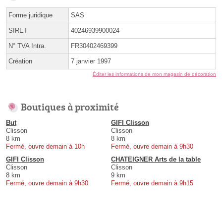
Forme juridique
SAS
SIRET
40246939900024
N° TVA Intra.
FR30402469399
Création
7 janvier 1997
Éditer les informations de mon magasin de décoration
Boutiques à proximité
But
GIFI Clisson
Clisson
Clisson
8 km
8 km
Fermé, ouvre demain à 10h
Fermé, ouvre demain à 9h30
GIFI Clisson
CHATEIGNER Arts de la table
Clisson
Clisson
8 km
9 km
Fermé, ouvre demain à 9h30
Fermé, ouvre demain à 9h15