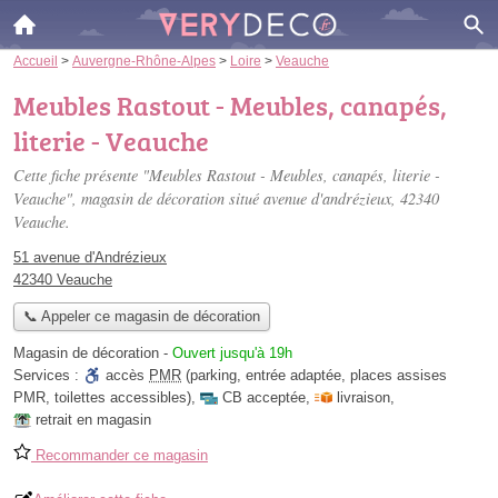
Accueil
>
Auvergne-Rhône-Alpes
>
Loire
>
Veauche
Meubles Rastout - Meubles, canapés,
literie - Veauche
Cette fiche présente "Meubles Rastout - Meubles, canapés, literie -
Veauche", magasin de décoration situé
avenue d'andrézieux
, 42340
Veauche.
51 avenue d'Andrézieux
42340 Veauche
📞 Appeler ce magasin de décoration
Magasin de décoration
-
Ouvert jusqu'à 19h
Services :
accès
PMR
(parking, entrée adaptée, places assises
PMR, toilettes accessibles)
,
CB acceptée
,
livraison
,
retrait en magasin
Recommander ce magasin