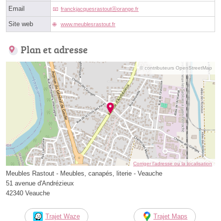
Email
franckjacquesrastoutⓐorange.fr
Site web
www.meublesrastout.fr
Plan et adresse
© contributeurs OpenStreetMap
Corriger l’adresse ou la localisation
Meubles Rastout - Meubles, canapés, literie - Veauche
51 avenue d'Andrézieux
42340 Veauche
Trajet Waze
Trajet Maps