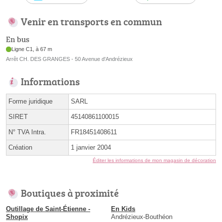
Venir en transports en commun
En bus
Ligne C1, à 67 m
Arrêt CH. DES GRANGES - 50 Avenue d'Andrézieux
Informations
Forme juridique
SARL
SIRET
45140861100015
N° TVA Intra.
FR18451408611
Création
1 janvier 2004
Éditer les informations de mon magasin de décoration
Boutiques à proximité
Outillage de Saint-Étienne -
En Kids
Shopix
Andrézieux-Bouthéon