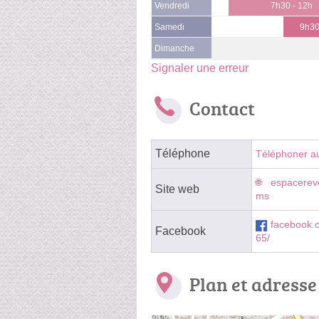
Vendredi
7h30 - 12h
Samedi
9h30
Dimanche
Signaler une erreur
Contact
Téléphone
Téléphoner a
espacerev
Site web
ms
facebook.
Facebook
65/
Plan et adresse