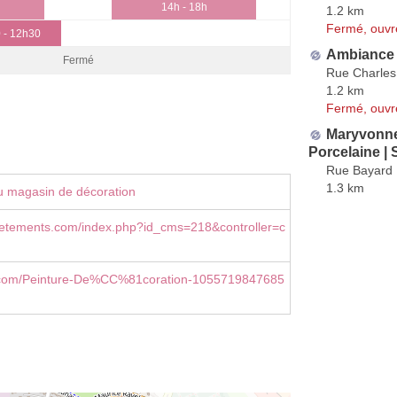
14h - 18h
1.2 km
Fermé, ouvr
 - 12h30
Ambiance 
Fermé
Rue Charles
1.2 km
Fermé, ouvr
Maryvonne 
Porcelaine 
Rue Bayard
1.3 km
u magasin de décoration
etements.com/index.php?id_cms=218&controller=c
com/Peinture-De%CC%81coration-1055719847685