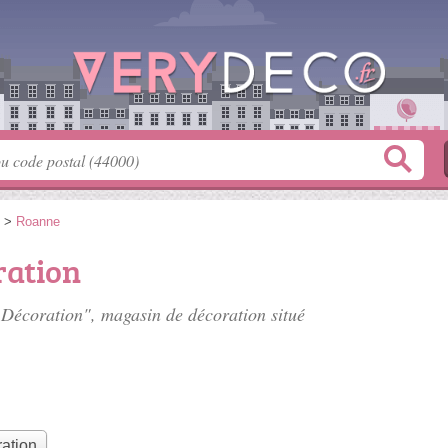
>
Roanne
ration
t Décoration", magasin de décoration situé
ation