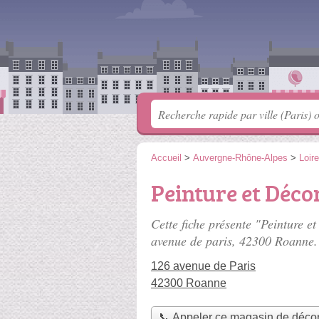
Accueil
>
Auvergne-Rhône-Alpes
>
Loire
Peinture et Déco
Cette fiche présente "Peinture e
avenue de paris
, 42300 Roanne.
126 avenue de Paris
42300 Roanne
📞 Appeler ce magasin de décor