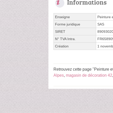
Informations
Enseigne
Peinture 
Forme juridique
SAS
SIRET
8909302
N° TVA Intra.
FR65890
Création
1 novemb
Retrouvez cette page "Peinture e
Alpes
,
magasin de décoration 42