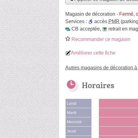
Magasin de décoration
-
Fermé, o
Services :
accès
PMR
(parking
CB acceptée
,
retrait en ma
Recommander ce magasin
Améliorer cette fiche
Autres magasins de décoration 
Horaires
Lundi
Mardi
Mercredi
Jeudi