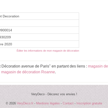
et Decoration
0900014
930209
re 2020
Éditer les informations de mon magasin de décoration
t Décoration avenue de Paris" en partant des liens :
magasin de
,
magasin de décoration Roanne
.
VeryDeco - Décorez vos envies !
© 2026
VeryDeco.fr
-
Mentions légales
-
Contact
-
Inscription gratuite