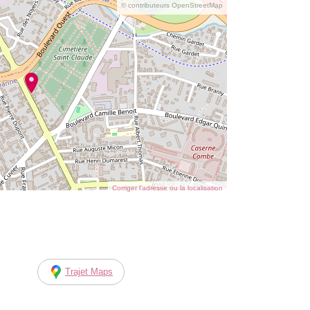
© contributeurs OpenStreetMap
Corriger l’adresse ou la localisation
Trajet Maps