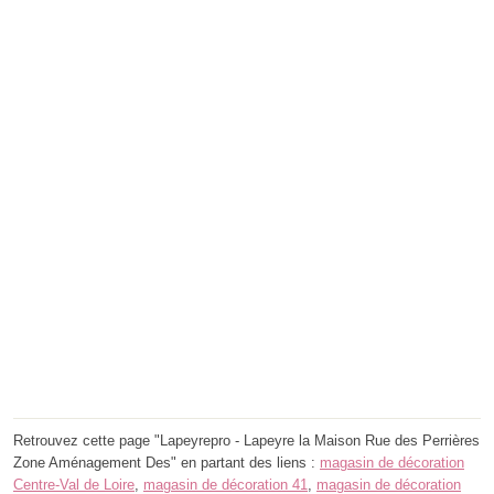
Retrouvez cette page "Lapeyrepro - Lapeyre la Maison Rue des Perrières
Zone Aménagement Des" en partant des liens :
magasin de décoration
Centre-Val de Loire
,
magasin de décoration 41
,
magasin de décoration