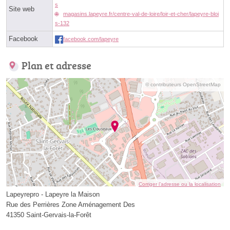
s
Site web
magasins.lapeyre.fr/centre-val-de-loire/loir-et-cher/lapeyre-bloi
s-132
Facebook
facebook.com/lapeyre
Plan et adresse
© contributeurs OpenStreetMap
Corriger l’adresse ou la localisation
Lapeyrepro - Lapeyre la Maison
Rue des Perrières Zone Aménagement Des
41350 Saint-Gervais-la-Forêt