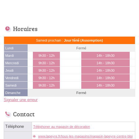
Horaires
Samedi prochain :
Jour férié (Assomption)
Lundi
Fermé
Mardi
9h30 - 12h
14h - 18h30
Mercredi
9h30 - 12h
14h - 18h30
Jeudi
9h30 - 12h
14h - 18h30
Vendredi
9h30 - 12h
14h - 18h30
Samedi
9h30 - 12h
14h - 18h30
Dimanche
Fermé
Signaler une erreur
Contact
Téléphone
Téléphoner au magasin de décoration
www.lapeyre.fr/tous-les-magasins/magasin-lapeyre-centre-bloi