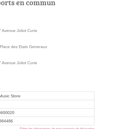
ports en commun
7 Avenue Joliot Curie
0 Place des Etats Generaux
7 Avenue Joliot Curie
Music Store
8600020
884486
Éditer les informations de mon magasin de décoration