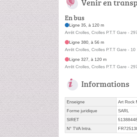
Venir en trans
En bus
Ligne 35, à 120 m
Arrêt Crolles, Crolles P.T.T Gare - 29
Ligne 380, à 56 m
Arrêt Crolles, Crolles P.T.T Gare - 1
Ligne 327, à 120 m
Arrêt Crolles, Crolles P.T.T Gare - 29
Informations
Enseigne
Art Rock 
Forme juridique
SARL
SIRET
5138844
N° TVA Intra.
FR72513