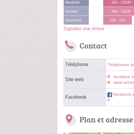
Vendredi
10h - 12h30
Samedi
10h - 12h30
Dimanche
10h - 12h
Signaler une erreur
Contact
Téléphone
Téléphoner a
boutique.a
Site web
www.artro
facebook.
Facebook
9
Plan et adresse