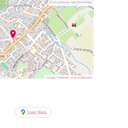
© contributeurs OpenStreetMap
Corriger l’adresse ou la localisation
Trajet Maps