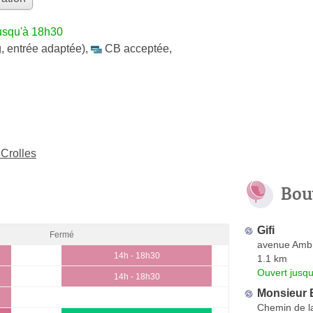
usqu'à 18h30
, entrée adaptée)
,
CB acceptée
,
 Crolles
Bou
Gifi
Fermé
avenue Ambr
14h - 18h30
1.1 km
Ouvert jusqu
14h - 18h30
Monsieur 
Chemin de l