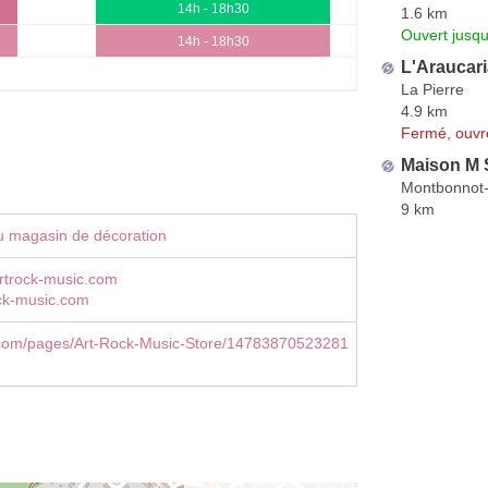
14h - 18h30
1.6 km
Ouvert jusqu
14h - 18h30
L'Araucari
La Pierre
4.9 km
Fermé, ouvr
Maison M 
Montbonnot-
9 km
u magasin de décoration
rtrock-music.com
ck-music.com
com/pages/Art-Rock-Music-Store/14783870523281