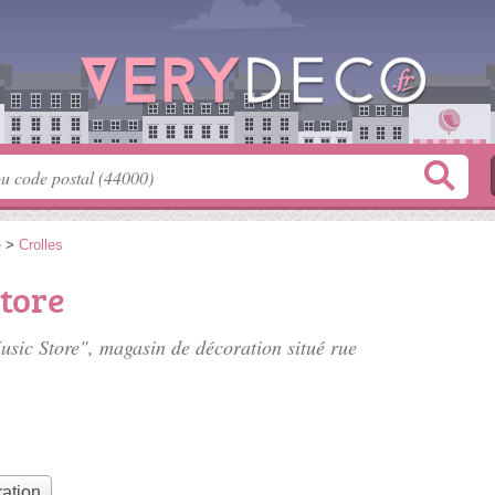
e
>
Crolles
tore
Music Store", magasin de décoration situé
rue
ation