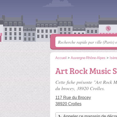
Accueil
>
Auvergne-Rhône-Alpes
>
Isèr
Art Rock Music S
Cette fiche présente "Art Rock 
du brocey
, 38920 Crolles.
117 Rue du Brocey
38920 Crolles
📞 Appeler ce magasin de décor