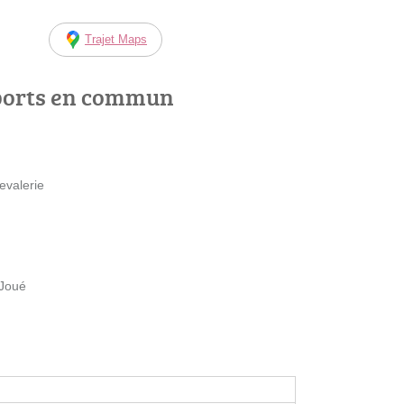
Trajet Maps
ports en commun
evalerie
 Joué