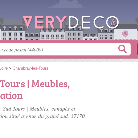
Loire
>
Chambray-lès-Tours
Tours | Meubles,
ration
e Sud Tours | Meubles, canapés et
tion situé
avenue du grand sud
, 37170