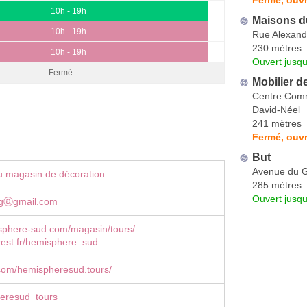
10h - 19h
Maisons 
10h - 19h
Rue Alexand
230 mètres
10h - 19h
Ouvert jusqu
Fermé
Mobilier d
Centre Comm
David-Néel
241 mètres
Fermé, ouvr
But
Avenue du 
u magasin de décoration
285 mètres
Ouvert jusqu
ngⓐgmail.com
phere-sud.com/magasin/tours/
rest.fr/hemisphere_sud
com/hemispheresud.tours/
eresud_tours