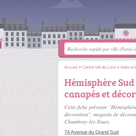
Accueil
>
Centre-Val de Loire
>
Indre-et-
Hémisphère Sud 
canapés et déco
Cette fiche présente "Hémisphèr
décoration", magasin de décora
Chambray-lès-Tours.
74 Avenue du Grand Sud