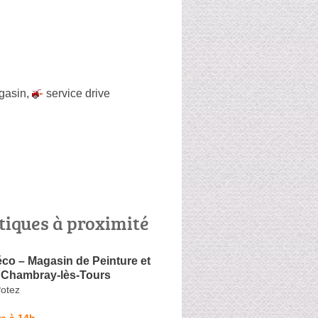
agasin
,
service drive
tiques à proximité
co – Magasin de Peinture et
 Chambray-lès-Tours
otez
e à 14h