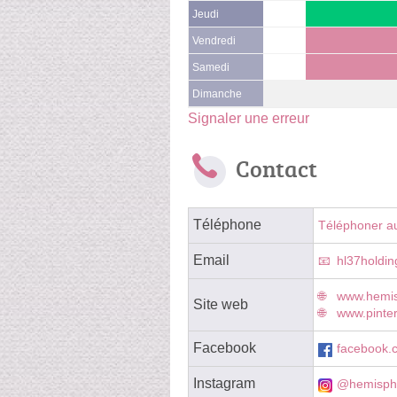
Jeudi
Vendredi
Samedi
Dimanche
Signaler une erreur
Contact
Téléphone
Téléphoner a
Email
hl37holdi
www.hemis
Site web
www.pinte
Facebook
facebook.
Instagram
@hemisph