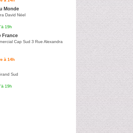
du Monde
ra David Néel
'à 19h
e France
ercial Cap Sud 3 Rue Alexandra
e à 14h
Grand Sud
'à 19h