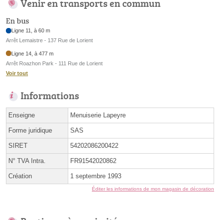
Venir en transports en commun
En bus
Ligne 11, à 60 m
Arrêt Lemaistre - 137 Rue de Lorient
Ligne 14, à 477 m
Arrêt Roazhon Park - 111 Rue de Lorient
Voir tout
Informations
Enseigne
Menuiserie Lapeyre
Forme juridique
SAS
SIRET
54202086200422
N° TVA Intra.
FR91542020862
Création
1 septembre 1993
Éditer les informations de mon magasin de décoration