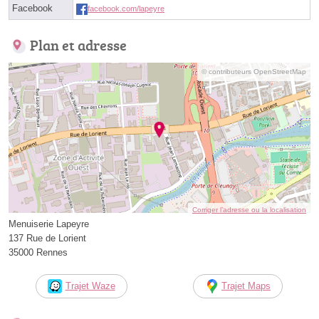
Facebook
facebook.com/lapeyre
Plan et adresse
© contributeurs OpenStreetMap
Corriger l’adresse ou la localisation
Menuiserie Lapeyre
137 Rue de Lorient
35000 Rennes
Trajet Waze
Trajet Maps