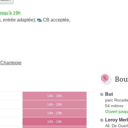
usqu'à 19h
, entrée adaptée)
,
CB acceptée
,
 Chantepie
Bou
But
14h - 19h
parc Rocad
14h - 19h
54 mètres
Ouvert jusqu
14h - 19h
Leroy Mer
14h - 19h
All. De Guer