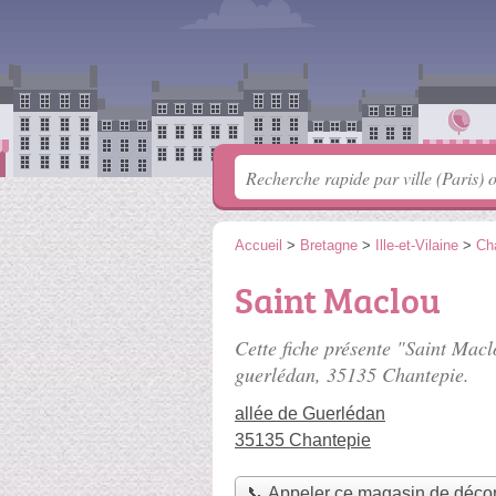
Accueil
>
Bretagne
>
Ille-et-Vilaine
>
Ch
Saint Maclou
Cette fiche présente "Saint Mac
guerlédan
, 35135 Chantepie.
allée de Guerlédan
35135 Chantepie
📞 Appeler ce magasin de décor