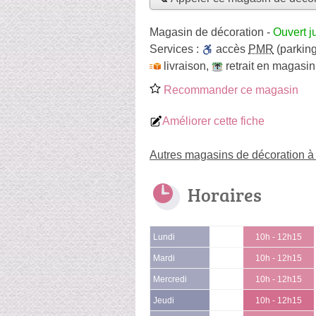
Magasin de décoration
-
Ouvert j
Services :
accès
PMR
(parking
livraison
,
retrait en magasin
Recommander ce magasin
Améliorer cette fiche
Autres magasins de décoration à
Horaires
Lundi
10h - 12h15
Mardi
10h - 12h15
Mercredi
10h - 12h15
Jeudi
10h - 12h15