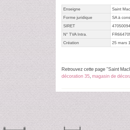
Enseigne
Saint Mac
Forme juridique
SA à cons
SIRET
4705009
N° TVA Intra.
FR66470
Création
25 mars 
Retrouvez cette page "Saint Macl
décoration 35
,
magasin de décor