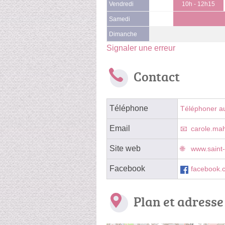
Vendredi
10h - 12h15
Samedi
Dimanche
Signaler une erreur
Contact
Téléphone
Téléphoner a
Email
carole.ma
Site web
www.saint
Facebook
facebook.
Plan et adresse