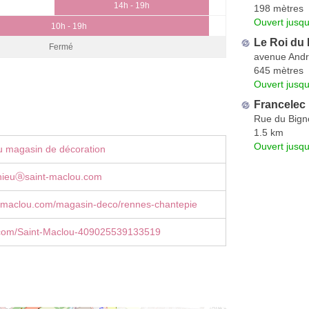
14h - 19h
198 mètres
Ouvert jusqu
10h - 19h
Le Roi du 
Fermé
avenue Andr
645 mètres
Ouvert jusqu
Francelec
Rue du Bign
1.5 km
Ouvert jusq
u magasin de décoration
hieuⓐsaint-maclou.com
-maclou.com/magasin-deco/rennes-chantepie
com/Saint-Maclou-409025539133519