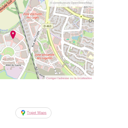
© contributeurs OpenStreetMap
Corriger l’adresse ou la localisation
Trajet Maps