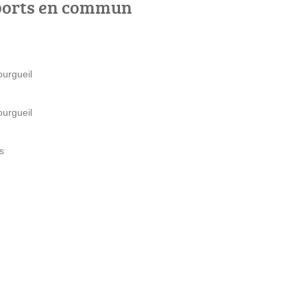
ports en commun
ourgueil
ourgueil
s