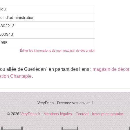
lou
eil d'administration
4302213
500943
1995
Éditer les informations de mon magasin de décoration
ou allée de Guerlédan" en partant des liens :
magasin de décor
ation Chantepie
.
VeryDeco - Décorez vos envies !
© 2026
VeryDeco.fr
-
Mentions légales
-
Contact
-
Inscription gratuite