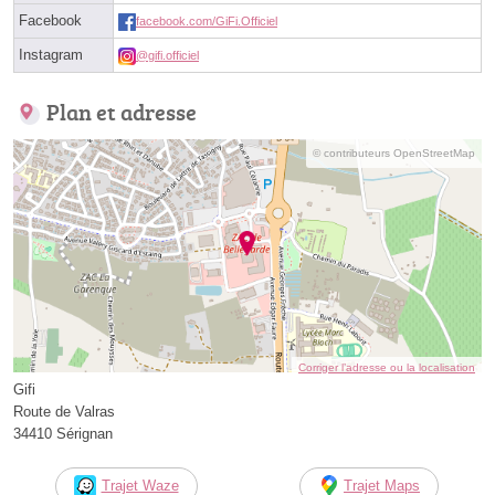
Facebook
facebook.com/GiFi.Officiel
Instagram
@gifi.officiel
Plan et adresse
© contributeurs OpenStreetMap
Corriger l’adresse ou la localisation
Gifi
Route de Valras
34410 Sérignan
Trajet Waze
Trajet Maps