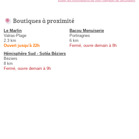
Éditer les informations de mon magasin de décoration
Boutiques à proximité
Le Marlin
Bacou Menuiserie
Valras-Plage
Portiragnes
2.3 km
6 km
Ouvert jusqu'à 22h
Fermé, ouvre demain à 8h
Hémisphère Sud - Soléa Béziers
Béziers
8 km
Fermé, ouvre demain à 9h