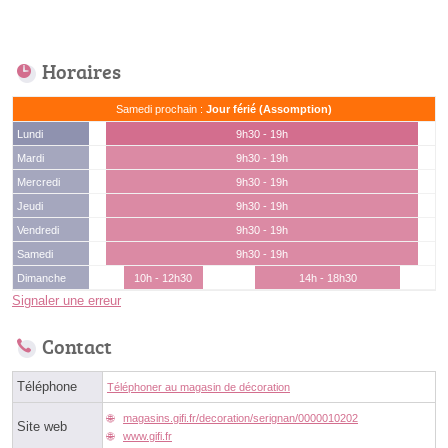
Horaires
Samedi prochain :
Jour férié (Assomption)
Lundi
9h30 - 19h
Mardi
9h30 - 19h
Mercredi
9h30 - 19h
Jeudi
9h30 - 19h
Vendredi
9h30 - 19h
Samedi
9h30 - 19h
Dimanche
10h - 12h30
14h - 18h30
Signaler une erreur
Contact
Téléphone
Téléphoner au magasin de décoration
magasins.gifi.fr/decoration/serignan/0000010202
Site web
www.gifi.fr