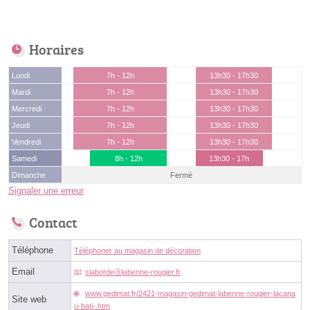
Horaires
Lundi
7h - 12h
13h30 - 17h30
Mardi
7h - 12h
13h30 - 17h30
Mercredi
7h - 12h
13h30 - 17h30
Jeudi
7h - 12h
13h30 - 17h30
Vendredi
7h - 12h
13h30 - 17h30
Samedi
8h - 12h
13h30 - 17h
Dimanche
Fermé
Signaler une erreur
Contact
Téléphone
Téléphoner au magasin de décoration
Email
slabordeⓐlabenne-rougier.fr
www.gedimat.fr/2421-magasin-gedimat-labenne-rougier-lacana
Site web
u-bati-.htm