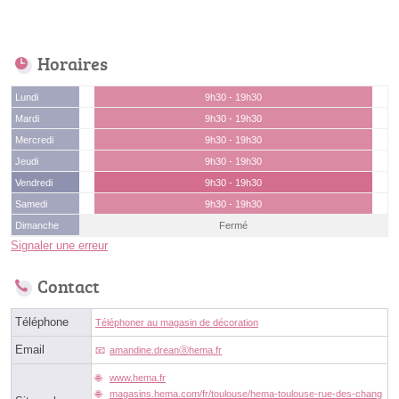
Horaires
Lundi
9h30 - 19h30
Mardi
9h30 - 19h30
Mercredi
9h30 - 19h30
Jeudi
9h30 - 19h30
Vendredi
9h30 - 19h30
Samedi
9h30 - 19h30
Dimanche
Fermé
Signaler une erreur
Contact
Téléphone
Téléphoner au magasin de décoration
Email
amandine.dreanⓐhema.fr
www.hema.fr
magasins.hema.com/fr/toulouse/hema-toulouse-rue-des-chang