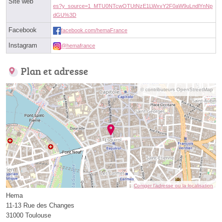
Site web
es?y_source=1_MTU0NTcwOTUtNzE1LWxvY2F0aW9uLndlYnNp
dGU%3D
Facebook
facebook.com/hemaFrance
Instagram
@hemafrance
Plan et adresse
© contributeurs OpenStreetMap
Corriger l’adresse ou la localisation
Hema
11-13 Rue des Changes
31000 Toulouse