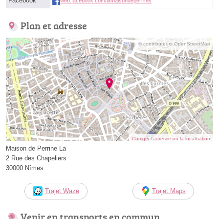
Facebook
web.facebook.com/lamaisondeperrine/
Plan et adresse
© contributeurs OpenStreetMap
Corriger l’adresse ou la localisation
Maison de Perrine La
2 Rue des Chapeliers
30000 Nîmes
Trajet Waze
Trajet Maps
Venir en transports en commun