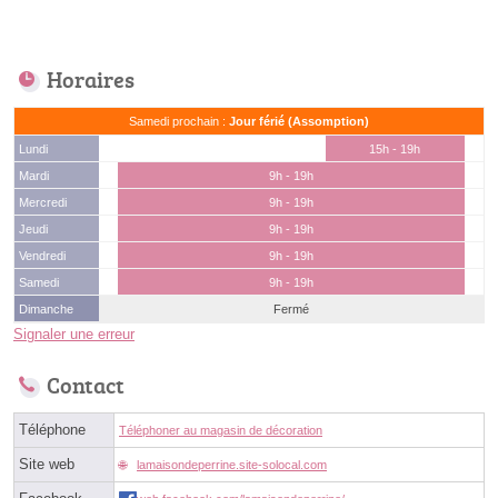
Horaires
Samedi prochain :
Jour férié (Assomption)
Lundi
15h - 19h
Mardi
9h - 19h
Mercredi
9h - 19h
Jeudi
9h - 19h
Vendredi
9h - 19h
Samedi
9h - 19h
Dimanche
Fermé
Signaler une erreur
Contact
Téléphone
Téléphoner au magasin de décoration
Site web
lamaisondeperrine.site-solocal.com