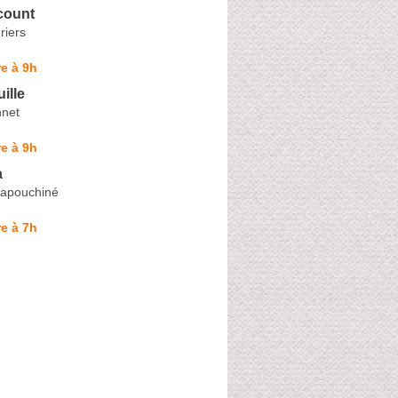
count
riers
e à 9h
ille
nnet
e à 9h
a
Capouchiné
e à 7h