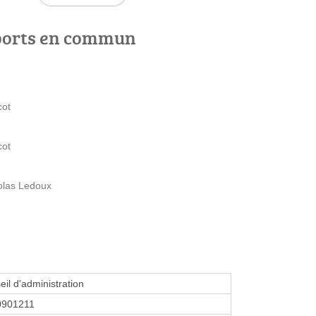
ports en commun
cot
cot
olas Ledoux
eil d'administration
0901211