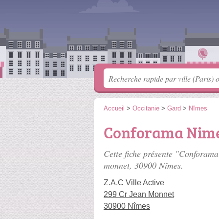
Accueil
>
Occitanie
>
Gard
>
Nîmes
Conforama Nim
Cette fiche présente "Conforam
monnet
, 30900 Nîmes.
Z.A.C Ville Active
299 Cr Jean Monnet
30900 Nîmes