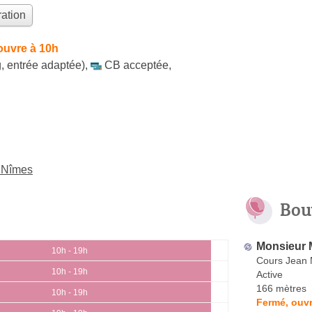
ation
ouvre à 10h
, entrée adaptée)
,
CB acceptée
,
à Nîmes
Bou
Monsieur 
10h - 19h
Cours Jean 
10h - 19h
Active
166 mètres
10h - 19h
Fermé, ouvr