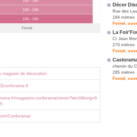
10h - 19h
Décor Dis
10h - 19h
Rue des Lau
184 mètres
10h - 19h
Fermé, ouvr
Fermé
La Foir'Fou
Cr Jean Mo
270 mètres
Fermé, ouvr
Castoram
chemin du 
285 mètres
u magasin de décoration
Fermé, ouvr
ⓐconforama.fr
rama.fr/magasins-conforama/nimes?lat=0&long=0
S
com/Conforama/