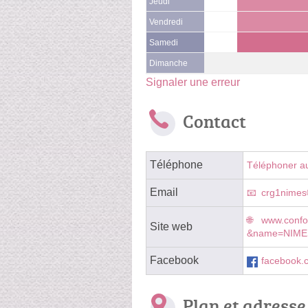
Jeudi
Vendredi
Samedi
Dimanche
Signaler une erreur
Contact
Téléphone
Téléphoner a
Email
crg1nimes
www.confo
Site web
&name=NIME
Facebook
facebook.
Plan et adresse