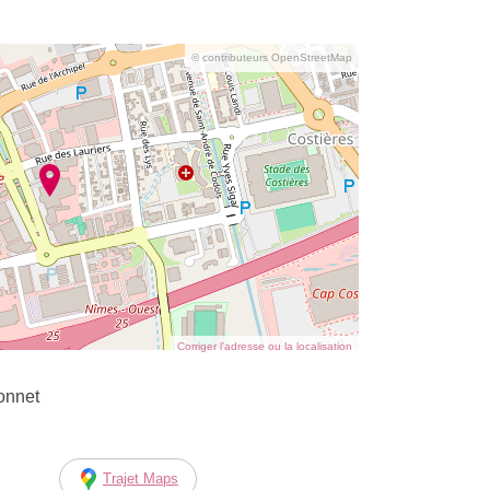
© contributeurs OpenStreetMap
Corriger l’adresse ou la localisation
onnet
Trajet Maps