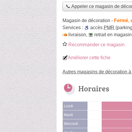
📞 Appeler ce magasin de décor
Magasin de décoration
-
Fermé, 
Services :
accès
PMR
(parking
livraison
,
retrait en magasin
Recommander ce magasin
Améliorer cette fiche
Autres magasins de décoration 
Horaires
Lundi
Mardi
Mercredi