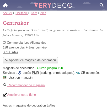
Accueil
>
Occitanie
>
Gard
>
Alès
Centrakor
Cette fiche présente "Centrakor", magasin de décoration situé
avenue des
frères lumière
, 30100 Alès.
C/ Commercial Les Allemandes
198 avenue des Frères Lumière
30100 Alès
📞 Appeler ce magasin de décoration
Magasin de décoration
-
Ouvert jusqu'à 19h
Services :
accès
PMR
(parking, entrée adaptée)
,
CB acceptée
,
retrait en magasin
Recommander ce magasin
Améliorer cette fiche
Autres magasins de décoration à Alès