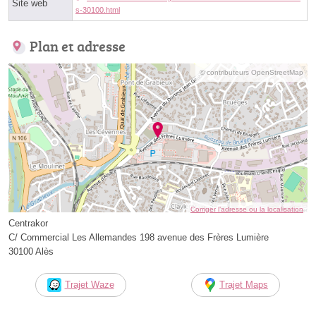
Site web
s-30100.html
Plan et adresse
© contributeurs OpenStreetMap
Corriger l’adresse ou la localisation
Centrakor
C/ Commercial Les Allemandes 198 avenue des Frères Lumière
30100 Alès
Trajet Waze
Trajet Maps