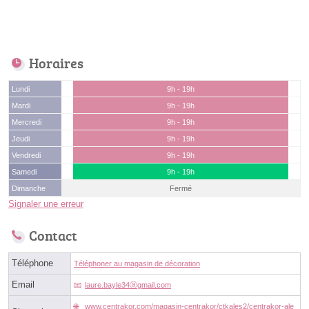
Horaires
Lundi
9h - 19h
Mardi
9h - 19h
Mercredi
9h - 19h
Jeudi
9h - 19h
Vendredi
9h - 19h
Samedi
9h - 19h
Dimanche
Fermé
Signaler une erreur
Contact
Téléphone
Téléphoner au magasin de décoration
Email
laure.bayle34ⓐgmail.com
www.centrakor.com/magasin-centrakor/ctkales2/centrakor-ale