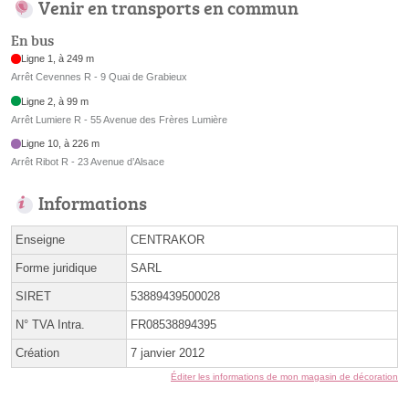
Venir en transports en commun
En bus
Ligne 1, à 249 m
Arrêt Cevennes R - 9 Quai de Grabieux
Ligne 2, à 99 m
Arrêt Lumiere R - 55 Avenue des Frères Lumière
Ligne 10, à 226 m
Arrêt Ribot R - 23 Avenue d’Alsace
Informations
Enseigne
CENTRAKOR
Forme juridique
SARL
SIRET
53889439500028
N° TVA Intra.
FR08538894395
Création
7 janvier 2012
Éditer les informations de mon magasin de décoration