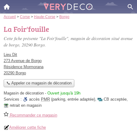
Accueil
>
Corse
>
Haute-Corse
>
Borgo
La Foir'fouille
Cette fiche présente "La Foir'fouille", magasin de décoration situé
avenue
de borgo
, 20290 Borgo.
Lieu Dit
273 Avenue de Borgo
Résidence Mormorana
20290 Borgo
📞 Appeler ce magasin de décoration
Magasin de décoration
-
Ouvert jusqu'à 19h
Services :
accès
PMR
(parking, entrée adaptée)
,
CB acceptée
,
retrait en magasin
Recommander ce magasin
Améliorer cette fiche