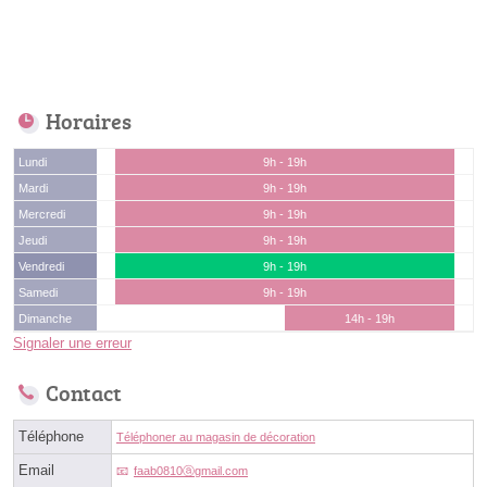
Horaires
Lundi
9h - 19h
Mardi
9h - 19h
Mercredi
9h - 19h
Jeudi
9h - 19h
Vendredi
9h - 19h
Samedi
9h - 19h
Dimanche
14h - 19h
Signaler une erreur
Contact
Téléphone
Téléphoner au magasin de décoration
Email
faab0810ⓐgmail.com