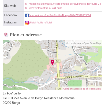
magasins.lafoirfouille.fr/corse/haute-corse/borgo/la-foirfouille-74
Site web
www.pinterest.fr/LaFoirFouille
Facebook
facebook.com/La-FoirFouille-Borgo-107471948953694
Instagram
@lafoirfouille_officiel
Plan et adresse
© contributeurs OpenStreetMap
Corriger l’adresse ou la localisation
La Foir'fouille
Lieu Dit 273 Avenue de Borgo Résidence Mormorana
20290 Borgo