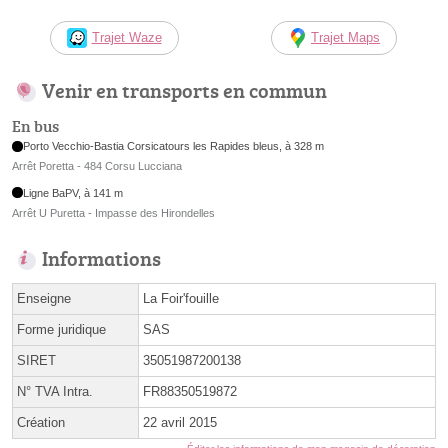
Trajet Waze
Trajet Maps
Venir en transports en commun
En bus
Porto Vecchio-Bastia Corsicatours les Rapides bleus, à 328 m
Arrêt Poretta - 484 Corsu Lucciana
Ligne BaPV, à 141 m
Arrêt U Puretta - Impasse des Hirondelles
Informations
Enseigne
La Foir'fouille
Forme juridique
SAS
SIRET
35051987200138
N° TVA Intra.
FR88350519872
Création
22 avril 2015