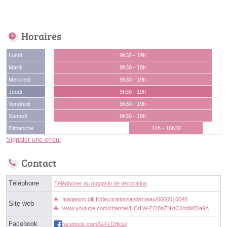
Horaires
Lundi
9h30 - 19h
Mardi
9h30 - 19h
Mercredi
9h30 - 19h
Jeudi
9h30 - 19h
Vendredi
9h30 - 19h
Samedi
9h30 - 19h
Dimanche
14h - 18h30
Signaler une erreur
Contact
Téléphone
Téléphoner au magasin de décoration
magasins.gifi.fr/decoration/landerneau/0000010048
Site web
www.youtube.com/channel/UCrLW-EO8bZNidCJoqlWQa9A
Facebook
facebook.com/GiFi.Officiel