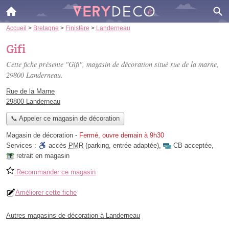
Accueil
>
Bretagne
>
Finistère
>
Landerneau
Gifi
Cette fiche présente "Gifi", magasin de décoration situé
rue de la marne
,
29800 Landerneau.
Rue de la Marne
29800 Landerneau
📞 Appeler ce magasin de décoration
Magasin de décoration
-
Fermé, ouvre demain à 9h30
Services :
accès
PMR
(parking, entrée adaptée)
,
CB acceptée
,
retrait en magasin
Recommander ce magasin
Améliorer cette fiche
Autres magasins de décoration à Landerneau