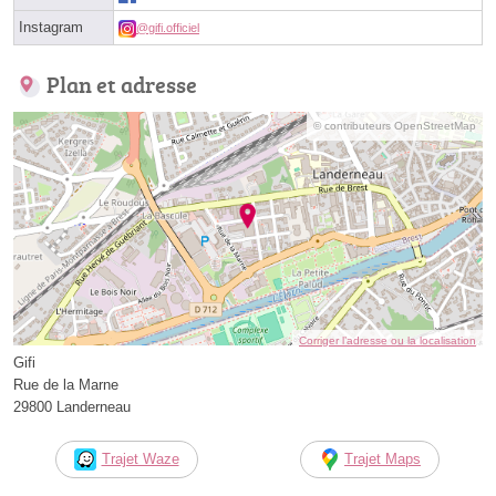
Instagram
@gifi.officiel
Plan et adresse
© contributeurs OpenStreetMap
Corriger l’adresse ou la localisation
Gifi
Rue de la Marne
29800 Landerneau
Trajet Waze
Trajet Maps