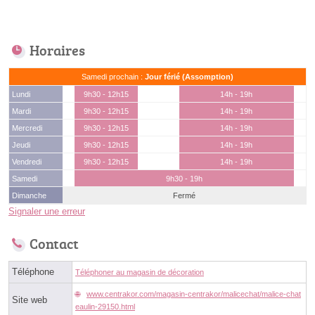
Horaires
Samedi prochain :
Jour férié (Assomption)
Lundi
9h30 - 12h15
14h - 19h
Mardi
9h30 - 12h15
14h - 19h
Mercredi
9h30 - 12h15
14h - 19h
Jeudi
9h30 - 12h15
14h - 19h
Vendredi
9h30 - 12h15
14h - 19h
Samedi
9h30 - 19h
Dimanche
Fermé
Signaler une erreur
Contact
Téléphone
Téléphoner au magasin de décoration
www.centrakor.com/magasin-centrakor/malicechat/malice-chat
Site web
eaulin-29150.html