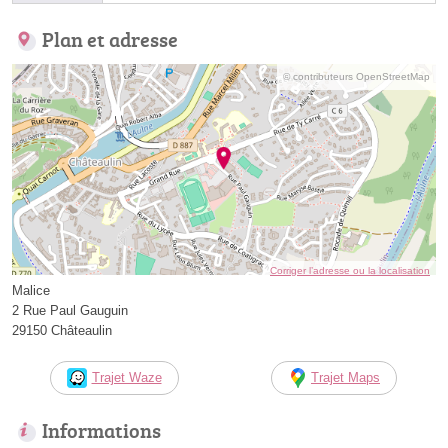
Plan et adresse
© contributeurs OpenStreetMap
Corriger l’adresse ou la localisation
Malice
2 Rue Paul Gauguin
29150 Châteaulin
Trajet Waze
Trajet Maps
Informations