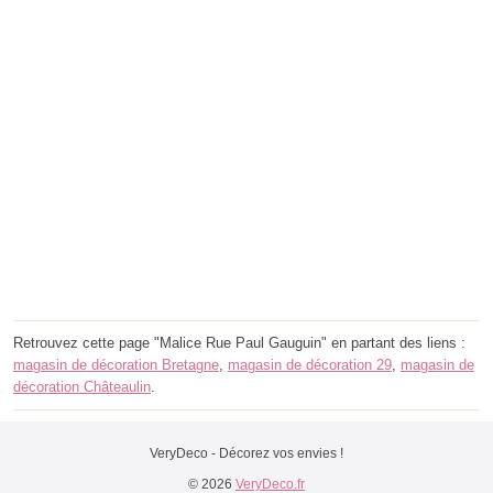
Retrouvez cette page "Malice Rue Paul Gauguin" en partant des liens :
magasin de décoration Bretagne
,
magasin de décoration 29
,
magasin de
décoration Châteaulin
.
VeryDeco - Décorez vos envies !
© 2026
VeryDeco.fr