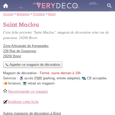
Accueil
>
Bretagne
>
Finistère
>
Brest
Saint Maclou
Cette fiche présente "Saint Maclou", magasin de décoration situé
rue de
gouesnou
, 29200 Brest.
Zone Artisanale de Kergaradec
239 Rue de Gouesnou
29200 Brest
📞 Appeler ce magasin de décoration
Magasin de décoration
-
Fermé, ouvre demain à 10h
Services :
accès
PMR
(parking, entrée adaptée)
,
CB acceptée
,
livraison
,
retrait en magasin
Recommander ce magasin
Améliorer cette fiche
Autres magasins de décoration à Brest