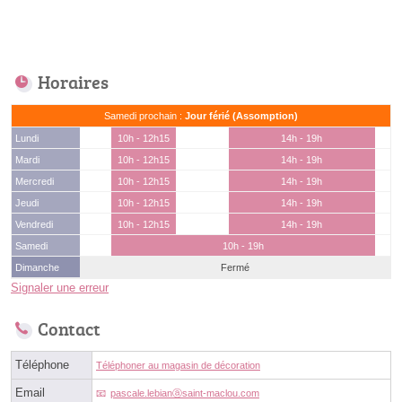
Horaires
Samedi prochain :
Jour férié (Assomption)
Lundi
10h - 12h15
14h - 19h
Mardi
10h - 12h15
14h - 19h
Mercredi
10h - 12h15
14h - 19h
Jeudi
10h - 12h15
14h - 19h
Vendredi
10h - 12h15
14h - 19h
Samedi
10h - 19h
Dimanche
Fermé
Signaler une erreur
Contact
Téléphone
Téléphoner au magasin de décoration
Email
pascale.lebianⓐsaint-maclou.com