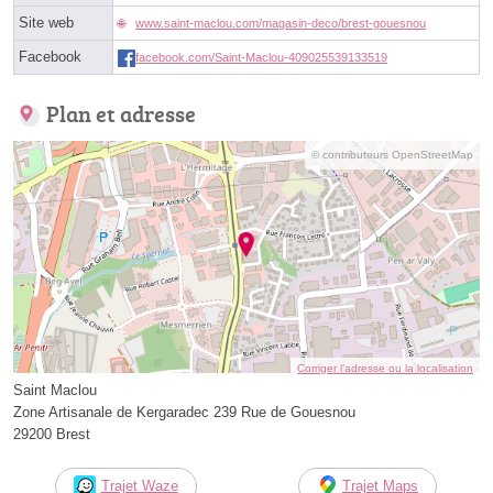
Site web
www.saint-maclou.com/magasin-deco/brest-gouesnou
Facebook
facebook.com/Saint-Maclou-409025539133519
Plan et adresse
© contributeurs OpenStreetMap
Corriger l’adresse ou la localisation
Saint Maclou
Zone Artisanale de Kergaradec 239 Rue de Gouesnou
29200 Brest
Trajet Waze
Trajet Maps