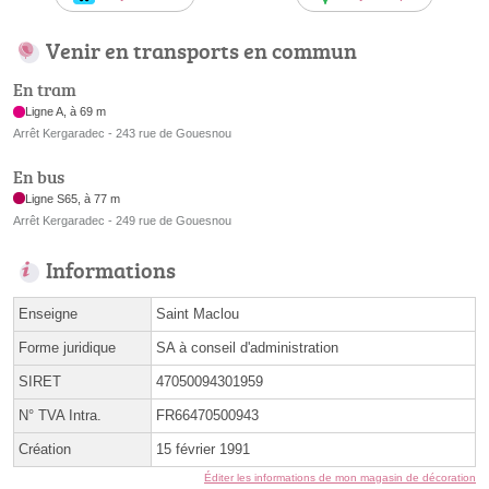
Venir en transports en commun
En tram
Ligne A, à 69 m
Arrêt Kergaradec - 243 rue de Gouesnou
En bus
Ligne S65, à 77 m
Arrêt Kergaradec - 249 rue de Gouesnou
Informations
Enseigne
Saint Maclou
Forme juridique
SA à conseil d'administration
SIRET
47050094301959
N° TVA Intra.
FR66470500943
Création
15 février 1991
Éditer les informations de mon magasin de décoration