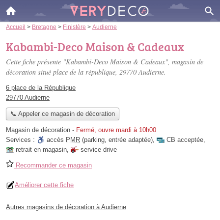
Accueil
>
Bretagne
>
Finistère
>
Audierne
Kabambi-Deco Maison & Cadeaux
Cette fiche présente "Kabambi-Deco Maison & Cadeaux", magasin de
décoration situé
place de la république
, 29770 Audierne.
6 place de la République
29770 Audierne
📞 Appeler ce magasin de décoration
Magasin de décoration
-
Fermé, ouvre mardi à 10h00
Services :
accès
PMR
(parking, entrée adaptée)
,
CB acceptée
,
retrait en magasin
,
service drive
Recommander ce magasin
Améliorer cette fiche
Autres magasins de décoration à Audierne