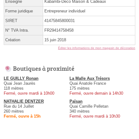
Enseigne
Kabambi-Deco Maison & Cadeaux
Forme juridique
Entrepreneur individuel
SIRET
41475845800031
N° TVA Intra.
FR29414758458
Création
15 juin 2018
Éditer les informations de mon magasin de décoration
Boutiques à proximité
LE GUILLY Ronan
La Malle Aux Trésors
Quai Jean Jaurès
Quai Anatole France
118 mètres
175 mètres
Fermé, ouvre mardi à 10h00
Fermé, ouvre demain à 14h30
NATHALIE DENTZER
Païsan
Rue du 14 Juillet
Quai Camille Pelletan
260 mètres
340 mètres
Fermé, ouvre à 15h
Fermé, ouvre mardi à 10h30