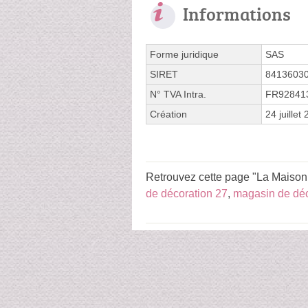
Informations
Forme juridique
SAS
SIRET
8413603
N° TVA Intra.
FR92841
Création
24 juillet
Retrouvez cette page "La Maison 
de décoration 27
,
magasin de déc