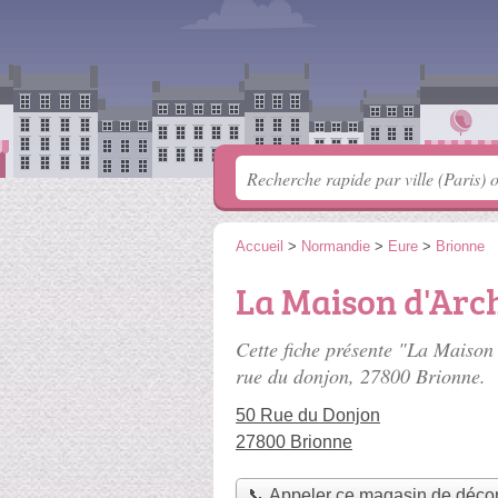
Accueil
>
Normandie
>
Eure
>
Brionne
La Maison d'Arch
Cette fiche présente "La Maison 
rue du donjon
, 27800 Brionne.
50 Rue du Donjon
27800 Brionne
📞 Appeler ce magasin de décor