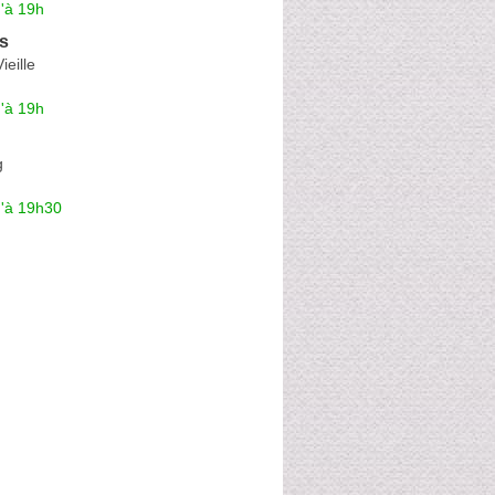
'à 19h
s
ieille
'à 19h
g
u'à 19h30