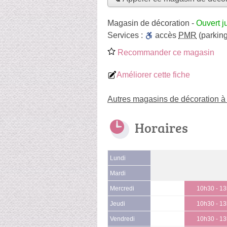
Magasin de décoration
-
Ouvert j
Services :
accès
PMR
(parking
Recommander ce magasin
Améliorer cette fiche
Autres magasins de décoration à
Horaires
Lundi
Mardi
Mercredi
10h30 - 1
Jeudi
10h30 - 1
Vendredi
10h30 - 1