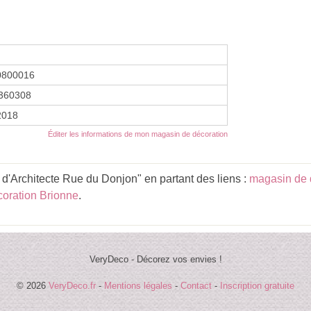
0800016
360308
 2018
Éditer les informations de mon magasin de décoration
d'Architecte Rue du Donjon" en partant des liens :
magasin de 
oration Brionne
.
VeryDeco - Décorez vos envies !
© 2026
VeryDeco.fr
-
Mentions légales
-
Contact
-
Inscription gratuite