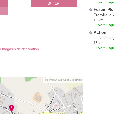
Ouvert jusqu
3h
15h - 19h
Forum Plu
Crosville-la-V
13 km
Ouvert jusqu
Action
Le Neubour
13 km
Ouvert jusq
u magasin de décoration
© contributeurs OpenStreetMap