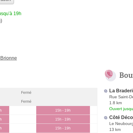
usqu'à 19h
)
 Brionne
Bou
La Brader
Fermé
Rue Saint-D
Fermé
1.8 km
Ouvert jusqu
3h
15h - 19h
Côté Déco
3h
15h - 19h
Le Neubour
3h
15h - 19h
13 km