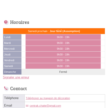
Horaires
Samedi prochain :
Jour férié (Assomption)
Lundi
9h30 - 19h
Mardi
9h30 - 19h
Mercredi
9h30 - 19h
Jeudi
9h30 - 19h
Vendredi
9h30 - 19h
Samedi
9h30 - 19h
Dimanche
Fermé
Signaler une erreur
Contact
Téléphone
Téléphoner au magasin de décoration
Email
centrak.chatteⓐgmail.com