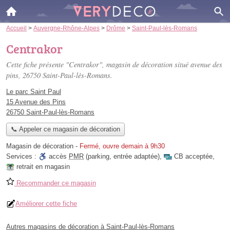
Accueil
>
Auvergne-Rhône-Alpes
>
Drôme
>
Saint-Paul-lès-Romans
Centrakor
Cette fiche présente "Centrakor", magasin de décoration situé
avenue des
pins
, 26750 Saint-Paul-lès-Romans.
Le parc Saint Paul
15 Avenue des Pins
26750 Saint-Paul-lès-Romans
📞 Appeler ce magasin de décoration
Magasin de décoration
-
Fermé, ouvre demain à 9h30
Services :
accès
PMR
(parking, entrée adaptée)
,
CB acceptée
,
retrait en magasin
Recommander ce magasin
Améliorer cette fiche
Autres magasins de décoration à Saint-Paul-lès-Romans