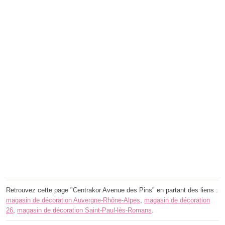
Retrouvez cette page "Centrakor Avenue des Pins" en partant des liens :
magasin de décoration Auvergne-Rhône-Alpes
,
magasin de décoration
26
,
magasin de décoration Saint-Paul-lès-Romans
.