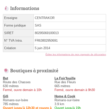
Informations
Enseigne
CENTRAKOR
Forme juridique
SAS
SIRET
80295069100013
N° TVA Intra.
FR63802950691
Création
5 juin 2014
Éditer les informations de mon magasin de décoration
Boutiques à proximité
But
La Foir'fouille
Route des Chasses
Rue des Fleurs
630 mètres
665 mètres
Fermé, ouvre demain à 10h
Fermé, ouvre demain à 9h30
Gifi
Home & Cook
Romans-sur-Isère
Romans-sur-Isère
785 mètres
3.9 km
Ouvert jusqu'à 12h30 et rouvre à
Ouvert jusqu'à 19h