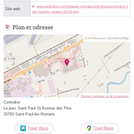
www.centrakor.com/magasin-centrakor/ctkromans/centrakor-s
Site web
aint-paul-les-romans-26750.html
Plan et adresse
© contributeurs OpenStreetMap
Corriger l’adresse ou la localisation
Centrakor
Le parc Saint Paul 15 Avenue des Pins
26750 Saint-Paul-lès-Romans
Trajet Waze
Trajet Maps