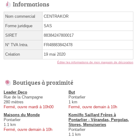
Informations
Nom commercial
CENTRAKOR
Forme juridique
SAS
SIRET
88384247800017
N° TVA Intra.
FR48883842478
Création
19 mai 2020
Éditer les informations de mon magasin de décoration
Boutiques à proximité
Leader Deco
But
Rue de la Champagne
Pontarlier
280 mètres
1 km
Fermé, ouvre mardi à 10h00
Fermé, ouvre demain à 10h
Maisons du Monde
Komilfo Saillard Frères à
Pontarlier
Pontarlier - Vérandas, Pergolas,
1.1 km
Stores, Menuiseries
Fermé, ouvre demain à 10h
Pontarlier
1.1 km