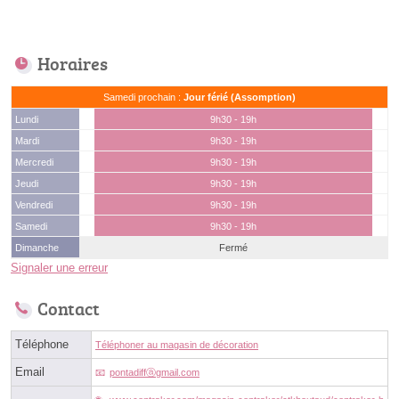
Horaires
Samedi prochain :
Jour férié (Assomption)
Lundi
9h30 - 19h
Mardi
9h30 - 19h
Mercredi
9h30 - 19h
Jeudi
9h30 - 19h
Vendredi
9h30 - 19h
Samedi
9h30 - 19h
Dimanche
Fermé
Signaler une erreur
Contact
Téléphone
Téléphoner au magasin de décoration
Email
pontadiffⓐgmail.com