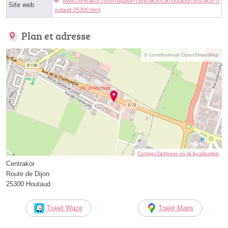
www.centrakor.com/magasin-centrakor/ctkhoutaud/centrakor-h
Site web
outaud-25300.html
Plan et adresse
© contributeurs OpenStreetMap
Corriger l’adresse ou la localisation
Centrakor
Route de Dijon
25300 Houtaud
Trajet Waze
Trajet Maps