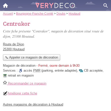
Accueil
>
Bourgogne-Franche-Comté
>
Doubs
>
Houtaud
Centrakor
Cette fiche présente "Centrakor", magasin de décoration situé
route de
dijon
, 25300 Houtaud.
Route de Dijon
25300 Houtaud
📞 Appeler ce magasin de décoration
Magasin de décoration
-
Fermé, ouvre demain à 9h30
Services :
accès
PMR
(parking, entrée adaptée)
,
CB acceptée
,
retrait en magasin
Recommander ce magasin
Améliorer cette fiche
Autres magasins de décoration à Houtaud