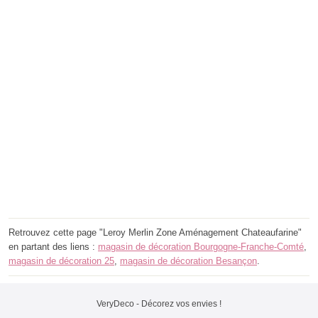
Retrouvez cette page "Leroy Merlin Zone Aménagement Chateaufarine"
en partant des liens :
magasin de décoration Bourgogne-Franche-Comté
,
magasin de décoration 25
,
magasin de décoration Besançon
.
VeryDeco - Décorez vos envies !