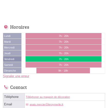
Horaires
Lundi
7h - 20h
Mardi
7h - 20h
Mercredi
7h - 20h
Jeudi
7h - 20h
Vendredi
7h - 20h
Samedi
7h - 20h
Dimanche
9h - 18h
Signaler une erreur
Contact
Téléphone
Téléphoner au magasin de décoration
Email
anais.mercierⓐleroymerlin.fr