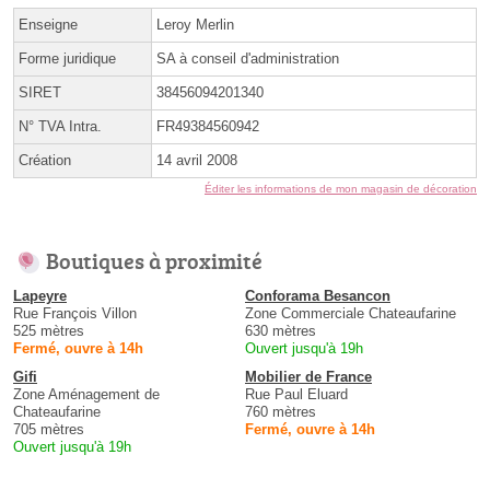
Enseigne
Leroy Merlin
Forme juridique
SA à conseil d'administration
SIRET
38456094201340
N° TVA Intra.
FR49384560942
Création
14 avril 2008
Éditer les informations de mon magasin de décoration
Boutiques à proximité
Lapeyre
Conforama Besancon
Rue François Villon
Zone Commerciale Chateaufarine
525 mètres
630 mètres
Fermé, ouvre à 14h
Ouvert jusqu'à 19h
Gifi
Mobilier de France
Zone Aménagement de
Rue Paul Eluard
Chateaufarine
760 mètres
705 mètres
Fermé, ouvre à 14h
Ouvert jusqu'à 19h