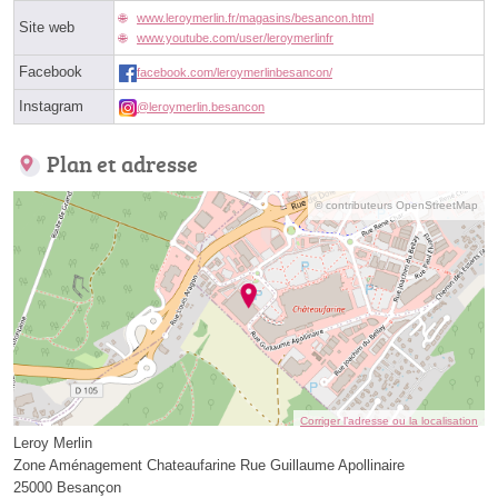
www.leroymerlin.fr/magasins/besancon.html
Site web
www.youtube.com/user/leroymerlinfr
Facebook
facebook.com/leroymerlinbesancon/
Instagram
@leroymerlin.besancon
Plan et adresse
© contributeurs OpenStreetMap
Corriger l’adresse ou la localisation
Leroy Merlin
Zone Aménagement Chateaufarine Rue Guillaume Apollinaire
25000 Besançon