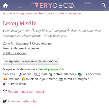
Accueil
>
Bourgogne-Franche-Comté
>
Doubs
>
Besançon
Leroy Merlin
Cette fiche présente "Leroy Merlin", magasin de décoration situé
zone
aménagement chateaufarine
, 25000 Besançon.
Zone Aménagement Chateaufarine
Rue Guillaume Apollinaire
25000 Besançon
📞 Appeler ce magasin de décoration
Magasin de décoration
-
Ouvert jusqu'à 20h
Services :
accès
PMR
(parking, entrée adaptée)
,
CB acceptée
,
livraison
,
livraison le jour même
,
retrait en magasin
,
service drive
Recommander ce magasin
Améliorer cette fiche