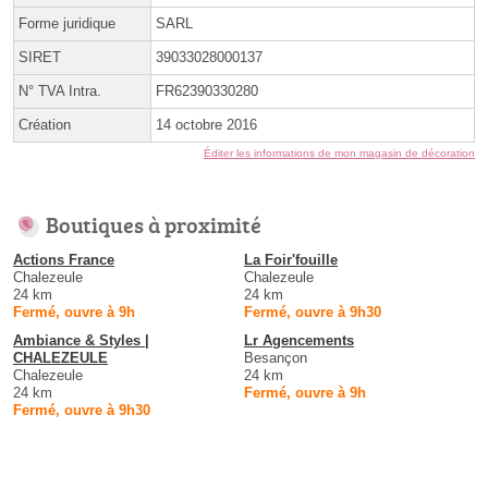
Forme juridique
SARL
SIRET
39033028000137
N° TVA Intra.
FR62390330280
Création
14 octobre 2016
Éditer les informations de mon magasin de décoration
Boutiques à proximité
Actions France
La Foir'fouille
Chalezeule
Chalezeule
24 km
24 km
Fermé, ouvre à 9h
Fermé, ouvre à 9h30
Ambiance & Styles |
Lr Agencements
CHALEZEULE
Besançon
Chalezeule
24 km
24 km
Fermé, ouvre à 9h
Fermé, ouvre à 9h30