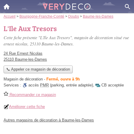
Accueil
>
Bourgogne-Franche-Comté
>
Doubs
>
Baume-les-Dames
L'Ile Aux Tresors
Cette fiche présente "L'Ile Aux Tresors", magasin de décoration situé
rue
ernest nicolas
, 25110 Baume-les-Dames.
24 Rue Ernest Nicolas
25110 Baume-les-Dames
📞 Appeler ce magasin de décoration
Magasin de décoration
-
Fermé, ouvre à 9h
Services :
accès
PMR
(parking, entrée adaptée)
,
CB acceptée
Recommander ce magasin
Améliorer cette fiche
Autres magasins de décoration à Baume-les-Dames