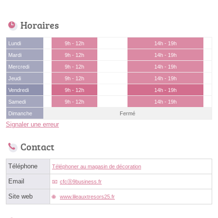
Horaires
Lundi
9h - 12h
14h - 19h
Mardi
9h - 12h
14h - 19h
Mercredi
9h - 12h
14h - 19h
Jeudi
9h - 12h
14h - 19h
Vendredi
9h - 12h
14h - 19h
Samedi
9h - 12h
14h - 19h
Dimanche
Fermé
Signaler une erreur
Contact
Téléphone
Téléphoner au magasin de décoration
Email
cfcⓐ9business.fr
Site web
www.lileauxtresors25.fr