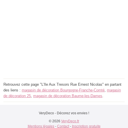
Retrouvez cette page "L'Ile Aux Tresors Rue Ernest Nicolas" en partant
des liens :
magasin de décoration Bourgogne-Franche-Comté
,
magasin
de décoration 25
,
magasin de décoration Baume-les-Dames
.
VeryDeco - Décorez vos envies !
© 2026
VeryDeco.fr
Mentions légales
-
Contact
-
Inscription gratuite