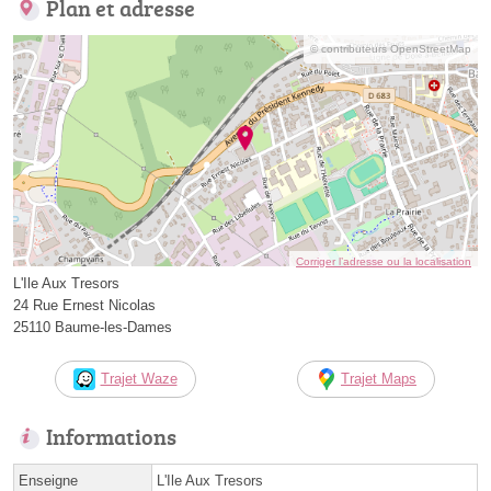
Plan et adresse
© contributeurs OpenStreetMap
Corriger l’adresse ou la localisation
L'Ile Aux Tresors
24 Rue Ernest Nicolas
25110 Baume-les-Dames
Trajet Waze
Trajet Maps
Informations
Enseigne
L'Ile Aux Tresors