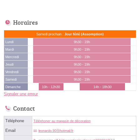
Horaires
Samedi prochain :
Jour férié (Assomption)
Lundi
9h30 - 19h
Mardi
9h30 - 19h
Mercredi
9h30 - 19h
Jeudi
9h30 - 19h
Vendredi
9h30 - 19h
Samedi
9h30 - 19h
Dimanche
10h - 12h30
14h - 18h30
Signaler une erreur
Contact
Téléphone
Téléphoner au magasin de décoration
Email
leonardo.90ⓐhotmail.fr