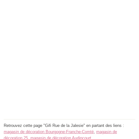
Retrouvez cette page "Gifi Rue de la Jalesie" en partant des liens :
magasin de décoration Bourgogne-Franche-Comté
,
magasin de
décoration 25
,
magasin de décoration Audincourt
.