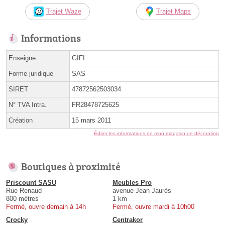
Trajet Waze
Trajet Maps
Informations
Enseigne
GIFI
Forme juridique
SAS
SIRET
47872562503034
N° TVA Intra.
FR28478725625
Création
15 mars 2011
Éditer les informations de mon magasin de décoration
Boutiques à proximité
Priscount SASU
Meubles Pro
Rue Renaud
avenue Jean Jaurès
800 mètres
1 km
Fermé, ouvre demain à 14h
Fermé, ouvre mardi à 10h00
Crocky
Centrakor