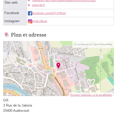
magasins.gifi.fr/decoration/audincourt/0000010552
Site web
www.gifi.fr
Facebook
facebook.com/GiFi.Officiel
Instagram
@gifi.officiel
Plan et adresse
© contributeurs OpenStreetMap
Corriger l’adresse ou la localisation
Gifi
3 Rue de la Jalesie
25400 Audincourt