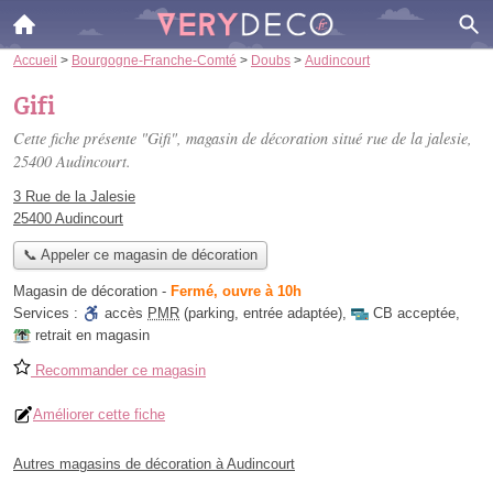
Accueil
>
Bourgogne-Franche-Comté
>
Doubs
>
Audincourt
Gifi
Cette fiche présente "Gifi", magasin de décoration situé
rue de la jalesie
,
25400 Audincourt.
3 Rue de la Jalesie
25400 Audincourt
📞 Appeler ce magasin de décoration
Magasin de décoration
-
Fermé, ouvre à 10h
Services :
accès
PMR
(parking, entrée adaptée)
,
CB acceptée
,
retrait en magasin
Recommander ce magasin
Améliorer cette fiche
Autres magasins de décoration à Audincourt