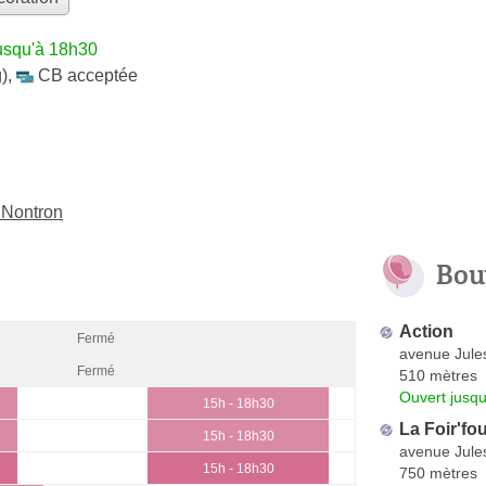
usqu'à 18h30
)
,
CB acceptée
 Nontron
Bou
Action
Fermé
avenue Jule
Fermé
510 mètres
Ouvert jusq
15h - 18h30
La Foir'fou
15h - 18h30
avenue Jule
15h - 18h30
750 mètres