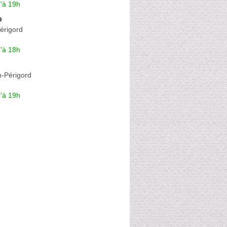
'à 19h
o
érigord
'à 18h
-Périgord
'à 19h