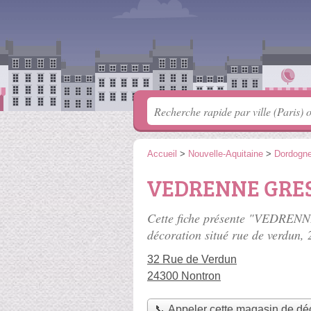
Accueil
>
Nouvelle-Aquitaine
>
Dordogn
VEDRENNE GRE
Cette fiche présente "VEDR
décoration situé
rue de verdun
,
32 Rue de Verdun
24300 Nontron
📞 Appeler cette magasin de dé