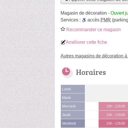
Magasin de décoration
-
Ouvert j
Services :
accès
PMR
(parking
Recommander ce magasin
Améliorer cette fiche
Autres magasins de décoration à
Horaires
Lundi
Mardi
Mercredi
10h - 12h30
Jeudi
10h - 12h30
Vendredi
10h - 12h30