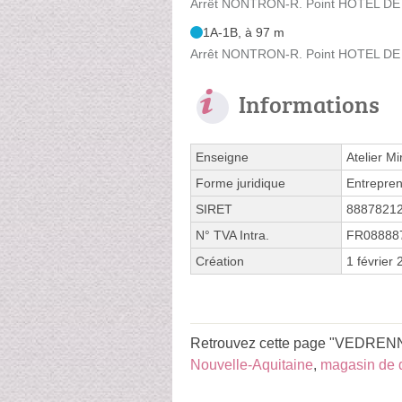
Arrêt NONTRON-R. Point HOTEL DE 
1A-1B, à 97 m
Arrêt NONTRON-R. Point HOTEL DE 
Informations
Enseigne
Atelier M
Forme juridique
Entrepren
SIRET
8887821
N° TVA Intra.
FR08888
Création
1 février
Retrouvez cette page "VEDREN
Nouvelle-Aquitaine
,
magasin de 