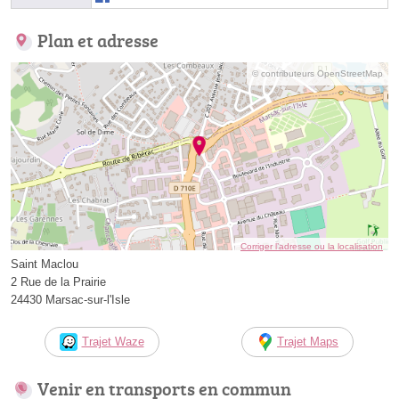
Plan et adresse
© contributeurs OpenStreetMap
Corriger l’adresse ou la localisation
Saint Maclou
2 Rue de la Prairie
24430 Marsac-sur-l'Isle
Trajet Waze
Trajet Maps
Venir en transports en commun