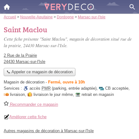
Accueil
>
Nouvelle-Aquitaine
>
Dordogne
>
Marsac-sur-l'Isle
Saint Maclou
Cette fiche présente "Saint Maclou", magasin de décoration situé
rue de
la prairie
, 24430 Marsac-sur-l'Isle.
2 Rue de la Prairie
24430 Marsac-sur-l'Isle
📞 Appeler ce magasin de décoration
Magasin de décoration
-
Fermé, ouvre à 10h
Services :
accès
PMR
(parking, entrée adaptée)
,
CB acceptée
,
livraison
,
livraison le jour même
,
retrait en magasin
Recommander ce magasin
Améliorer cette fiche
Autres magasins de décoration à Marsac-sur-l'Isle