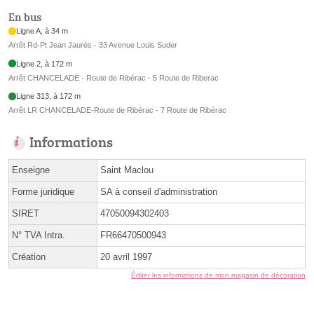
En bus
Ligne A, à 34 m
Arrêt Rd-Pt Jean Jaurès - 33 Avenue Louis Suder
Ligne 2, à 172 m
Arrêt CHANCELADE - Route de Ribérac - 5 Route de Riberac
Ligne 313, à 172 m
Arrêt LR CHANCELADE-Route de Ribérac - 7 Route de Ribérac
Informations
Enseigne
Saint Maclou
Forme juridique
SA à conseil d'administration
SIRET
47050094302403
N° TVA Intra.
FR66470500943
Création
20 avril 1997
Éditer les informations de mon magasin de décoration