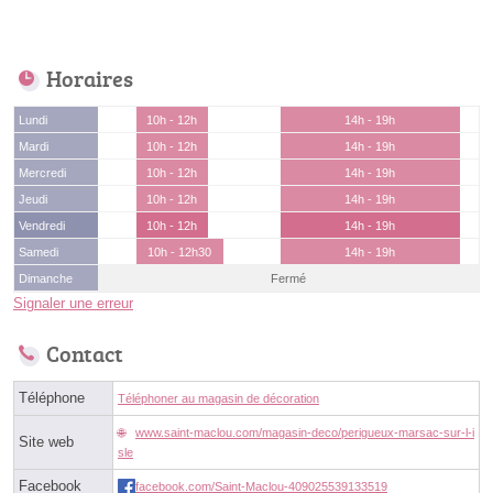
Horaires
Lundi
10h - 12h
14h - 19h
Mardi
10h - 12h
14h - 19h
Mercredi
10h - 12h
14h - 19h
Jeudi
10h - 12h
14h - 19h
Vendredi
10h - 12h
14h - 19h
Samedi
10h - 12h30
14h - 19h
Dimanche
Fermé
Signaler une erreur
Contact
Téléphone
Téléphoner au magasin de décoration
www.saint-maclou.com/magasin-deco/perigueux-marsac-sur-l-i
Site web
sle
Facebook
facebook.com/Saint-Maclou-409025539133519