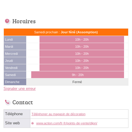
Horaires
Samedi prochain :
Jour férié (Assomption)
Lundi
10h - 20h
Mardi
10h - 20h
Mercredi
10h - 20h
Jeudi
10h - 20h
Vendredi
10h - 20h
Samedi
9h - 20h
Dimanche
Fermé
Signaler une erreur
Contact
Téléphone
Téléphoner au magasin de décoration
Site web
www.action.com/fr-fr/points-de-vente/dijon/