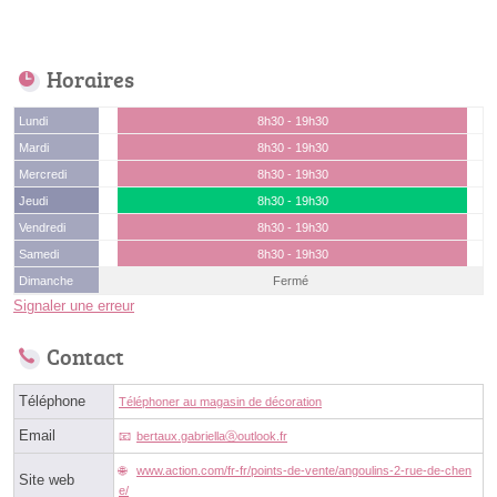
Horaires
Lundi
8h30 - 19h30
Mardi
8h30 - 19h30
Mercredi
8h30 - 19h30
Jeudi
8h30 - 19h30
Vendredi
8h30 - 19h30
Samedi
8h30 - 19h30
Dimanche
Fermé
Signaler une erreur
Contact
Téléphone
Téléphoner au magasin de décoration
Email
bertaux.gabriellaⓐoutlook.fr
www.action.com/fr-fr/points-de-vente/angoulins-2-rue-de-chen
Site web
e/