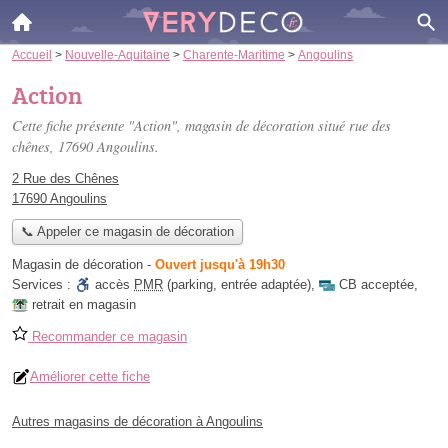
Accueil
>
Nouvelle-Aquitaine
>
Charente-Maritime
>
Angoulins
Action
Cette fiche présente "Action", magasin de décoration situé
rue des
chênes
, 17690 Angoulins.
2 Rue des Chênes
17690 Angoulins
📞 Appeler ce magasin de décoration
Magasin de décoration
-
Ouvert jusqu'à 19h30
Services :
accès
PMR
(parking, entrée adaptée)
,
CB acceptée
,
retrait en magasin
Recommander ce magasin
Améliorer cette fiche
Autres magasins de décoration à Angoulins