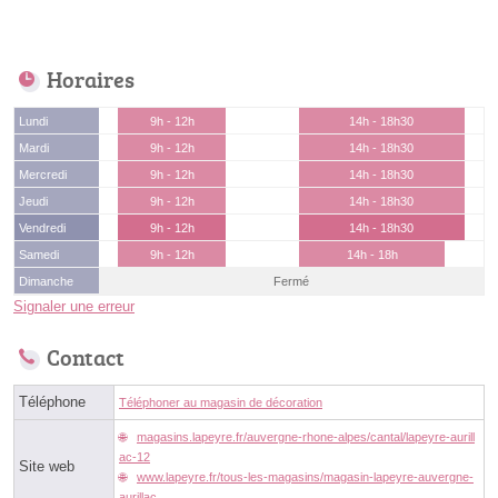
Horaires
Lundi
9h - 12h
14h - 18h30
Mardi
9h - 12h
14h - 18h30
Mercredi
9h - 12h
14h - 18h30
Jeudi
9h - 12h
14h - 18h30
Vendredi
9h - 12h
14h - 18h30
Samedi
9h - 12h
14h - 18h
Dimanche
Fermé
Signaler une erreur
Contact
Téléphone
Téléphoner au magasin de décoration
magasins.lapeyre.fr/auvergne-rhone-alpes/cantal/lapeyre-aurill
ac-12
Site web
www.lapeyre.fr/tous-les-magasins/magasin-lapeyre-auvergne-
aurillac