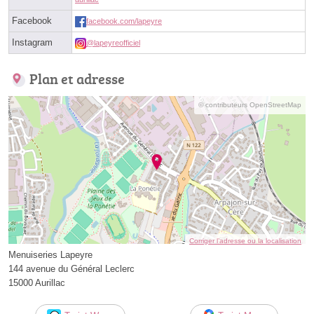
Facebook
facebook.com/lapeyre
Instagram
@lapeyreofficiel
Plan et adresse
© contributeurs OpenStreetMap
Corriger l’adresse ou la localisation
Menuiseries Lapeyre
144 avenue du Général Leclerc
15000 Aurillac