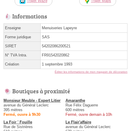
Trajet Waze
Trajet Maps
Informations
Enseigne
Menuiseries Lapeyre
Forme juridique
SAS
SIRET
54202086200521
N° TVA Intra.
FR91542020862
Création
1 septembre 1993
Éditer les informations de mon magasin de décoration
Boutiques à proximité
Monsieur Meuble - Expert Litier
Amaranthe
avenue du Général Leclerc
Rue Félix Daguerre
395 mètres
600 mètres
Fermé, ouvre à 9h30
Fermé, ouvre demain à 10h
La Foir ' Fouille
Le Flair'affaire
Rue de Sistrières
avenue du Général Leclerc