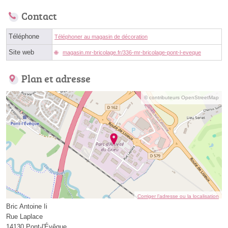
Contact
Téléphone
Téléphoner au magasin de décoration
Site web
magasin.mr-bricolage.fr/336-mr-bricolage-pont-l-eveque
Plan et adresse
© contributeurs OpenStreetMap
Corriger l’adresse ou la localisation
Bric Antoine Ii
Rue Laplace
14130 Pont-l'Évêque