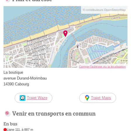
© contributeurs OpenStreetMap
Corriger l’adresse ou la localisation
La boutique
avenue Durand-Morimbau
14390 Cabourg
Trajet Waze
Trajet Maps
Venir en transports en commun
En bus
Ligne 111, à 887 m