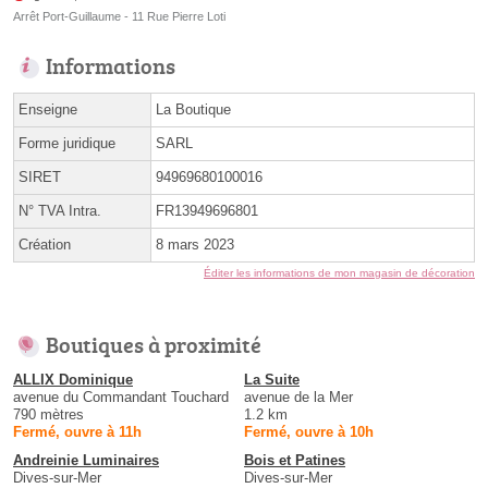
Arrêt Port-Guillaume - 11 Rue Pierre Loti
Informations
Enseigne
La Boutique
Forme juridique
SARL
SIRET
94969680100016
N° TVA Intra.
FR13949696801
Création
8 mars 2023
Éditer les informations de mon magasin de décoration
Boutiques à proximité
ALLIX Dominique
La Suite
avenue du Commandant Touchard
avenue de la Mer
790 mètres
1.2 km
Fermé, ouvre à 11h
Fermé, ouvre à 10h
Andreinie Luminaires
Bois et Patines
Dives-sur-Mer
Dives-sur-Mer