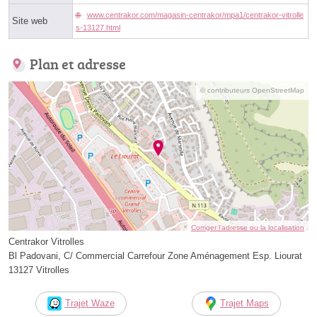
www.centrakor.com/magasin-centrakor/mpa1/centrakor-vitrolle
Site web
s-13127.html
Plan et adresse
© contributeurs OpenStreetMap
Corriger l’adresse ou la localisation
Centrakor Vitrolles
Bl Padovani, C/ Commercial Carrefour Zone Aménagement Esp. Liourat
13127 Vitrolles
Trajet Waze
Trajet Maps