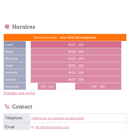
Horaires
Samedi prochain :
Jour férié (Assomption)
Lundi
9h15 - 19h
Mardi
9h15 - 19h
Mercredi
9h15 - 19h
Jeudi
9h15 - 19h
Vendredi
9h15 - 19h
Samedi
9h15 - 19h
Dimanche
10h - 12h
14h - 19h
Signaler une erreur
Contact
Téléphone
Téléphoner au magasin de décoration
Email
dir.vitroⓐcentrakor.com