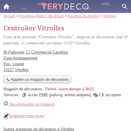
Accueil
>
Provence-Alpes-Côte d'Azur
>
Bouches-du-Rhône
>
Vitrolles
Centrakor Vitrolles
Cette fiche présente "Centrakor Vitrolles", magasin de décoration situé
bl
padovani, c/ commercial carrefour
, 13127 Vitrolles.
Bl Padovani, C/ Commercial Carrefour
Zone Aménagement
Esp. Liourat
13127 Vitrolles
📞 Appeler ce magasin de décoration
Magasin de décoration
-
Fermé, ouvre demain à 9h15
Services :
accès
PMR
(parking, entrée adaptée)
,
CB acceptée
Recommander ce magasin
Améliorer cette fiche
Autres magasins de décoration à Vitrolles