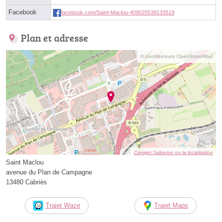
Facebook
facebook.com/Saint-Maclou-409025539133519
Plan et adresse
© contributeurs OpenStreetMap
Corriger l’adresse ou la localisation
Saint Maclou
avenue du Plan de Campagne
13480 Cabriès
Trajet Waze
Trajet Maps