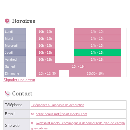
Horaires
Lundi
10h - 12h
14h - 19h
Mardi
10h - 12h
14h - 19h
Mercredi
10h - 12h
14h - 19h
Jeudi
10h - 12h
14h - 19h
Vendredi
10h - 12h
14h - 19h
Samedi
10h - 19h
Dimanche
10h - 12h30
13h30 - 19h
Signaler une erreur
Contact
Téléphone
Téléphoner au magasin de décoration
Email
celine.beaussartⓐsaint-maclou.com
www.saint-maclou.com/magasin-deco/marseille-plan-de-campa
Site web
gne-cabries