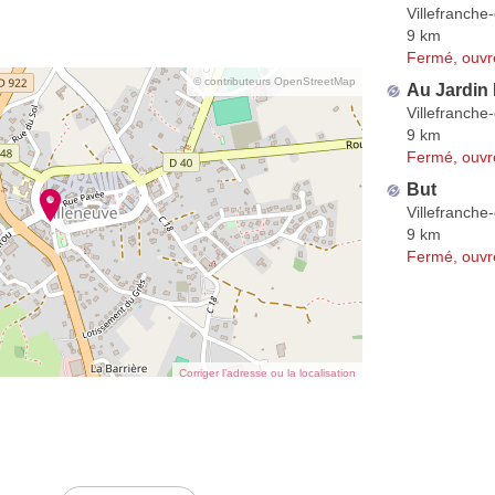
Villefranch
9 km
Fermé, ouvr
© contributeurs OpenStreetMap
Au Jardin 
Villefranch
9 km
Fermé, ouvr
But
Villefranch
9 km
Fermé, ouvr
Corriger l’adresse ou la localisation