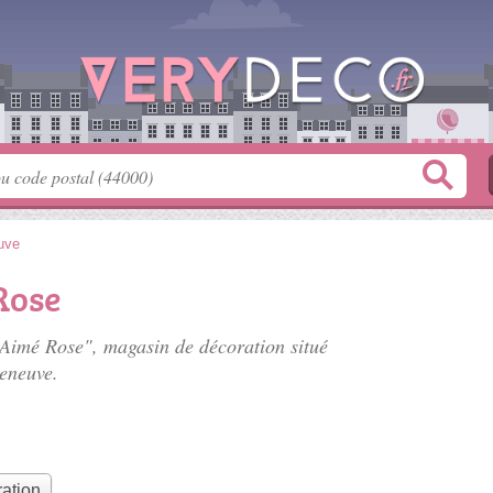
uve
Rose
d'Aimé Rose", magasin de décoration situé
leneuve.
ation