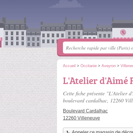
Accueil
>
Occitanie
>
Aveyron
>
Villene
L'Atelier d'Aimé 
Cette fiche présente "L'Atelier 
boulevard cardalhac
, 12260 Vil
Boulevard Cardalhac
12260 Villeneuve
📞 Appeler ce magasin de décor