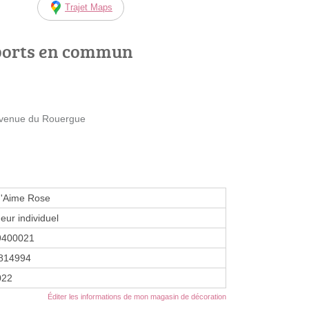
Trajet Maps
ports en commun
Avenue du Rouergue
 d'Aime Rose
eur individuel
9400021
814994
022
Éditer les informations de mon magasin de décoration