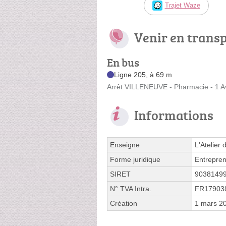
Trajet Waze
Venir en trans
En bus
Ligne 205, à 69 m
Arrêt VILLENEUVE - Pharmacie - 1 
Informations
Enseigne
L'Atelier
Forme juridique
Entrepren
SIRET
9038149
N° TVA Intra.
FR17903
Création
1 mars 2