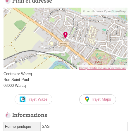
Plan et adresse
© contributeurs OpenStreetMap
Corriger l’adresse ou la localisation
Centrakor Warcq
Rue Saint-Paul
08000 Warcq
Trajet Waze
Trajet Maps
Informations
Forme juridique
SAS