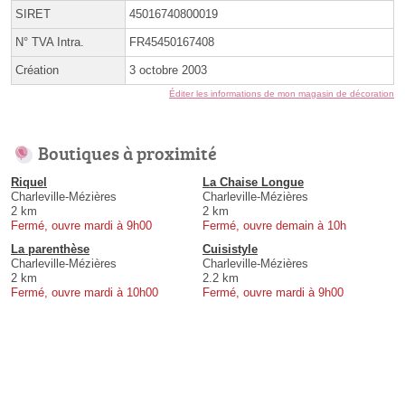
SIRET
45016740800019
N° TVA Intra.
FR45450167408
Création
3 octobre 2003
Éditer les informations de mon magasin de décoration
Boutiques à proximité
Riquel
La Chaise Longue
Charleville-Mézières
Charleville-Mézières
2 km
2 km
Fermé, ouvre mardi à 9h00
Fermé, ouvre demain à 10h
La parenthèse
Cuisistyle
Charleville-Mézières
Charleville-Mézières
2 km
2.2 km
Fermé, ouvre mardi à 10h00
Fermé, ouvre mardi à 9h00