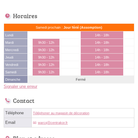
Horaires
Samedi prochain :
Jour férié (Assomption)
Lundi
14h - 18h
Mardi
9h30 - 12h
14h - 18h
Mercredi
9h30 - 12h
14h - 18h
Jeudi
9h30 - 12h
14h - 18h
Vendredi
9h30 - 12h
14h - 18h
Samedi
9h30 - 12h
14h - 18h
Dimanche
Fermé
Signaler une erreur
Contact
Téléphone
Téléphoner au magasin de décoration
Email
warcqⓐcentrakor.fr