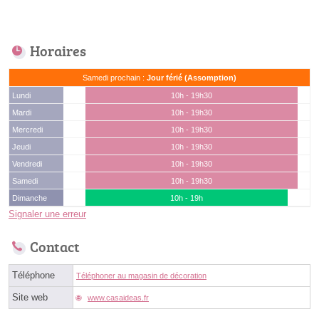
Horaires
Samedi prochain :
Jour férié (Assomption)
Lundi
10h - 19h30
Mardi
10h - 19h30
Mercredi
10h - 19h30
Jeudi
10h - 19h30
Vendredi
10h - 19h30
Samedi
10h - 19h30
Dimanche
10h - 19h
Signaler une erreur
Contact
Téléphone
Téléphoner au magasin de décoration
Site web
www.casaideas.fr