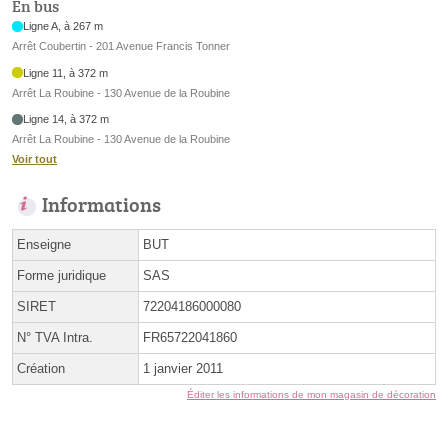
En bus
Ligne A, à 267 m
Arrêt Coubertin - 201 Avenue Francis Tonner
Ligne 11, à 372 m
Arrêt La Roubine - 130 Avenue de la Roubine
Ligne 14, à 372 m
Arrêt La Roubine - 130 Avenue de la Roubine
Voir tout
Informations
Enseigne
BUT
Forme juridique
SAS
SIRET
72204186000080
N° TVA Intra.
FR65722041860
Création
1 janvier 2011
Éditer les informations de mon magasin de décoration