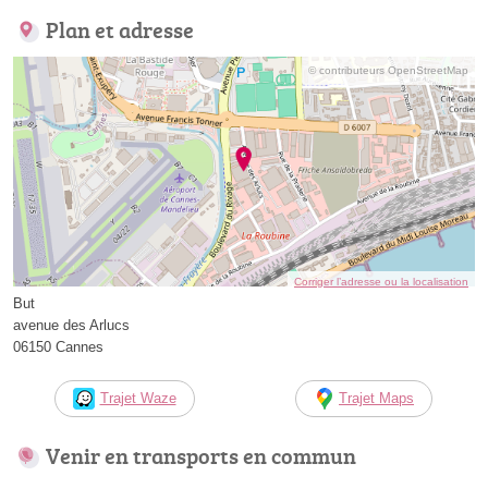
Plan et adresse
© contributeurs OpenStreetMap
Corriger l’adresse ou la localisation
But
avenue des Arlucs
06150 Cannes
Trajet Waze
Trajet Maps
Venir en transports en commun