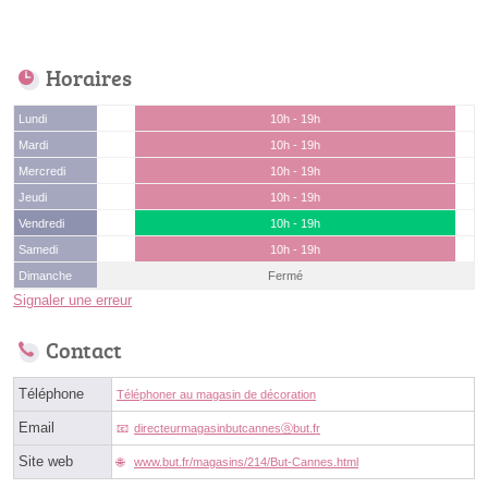
Horaires
Lundi
10h - 19h
Mardi
10h - 19h
Mercredi
10h - 19h
Jeudi
10h - 19h
Vendredi
10h - 19h
Samedi
10h - 19h
Dimanche
Fermé
Signaler une erreur
Contact
Téléphone
Téléphoner au magasin de décoration
Email
directeurmagasinbutcannesⓐbut.fr
Site web
www.but.fr/magasins/214/But-Cannes.html