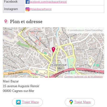
Facebook
facebook.com/maxibazarfrance/
Instagram
@maxibazarfrance
Plan et adresse
© contributeurs OpenStreetMap
Corriger l’adresse ou la localisation
Maxi Bazar
15 avenue Auguste Renoir
06800 Cagnes-sur-Mer
Trajet Waze
Trajet Maps