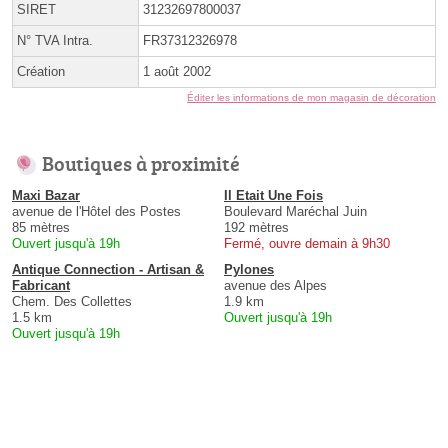
SIRET
31232697800037
N° TVA Intra.
FR37312326978
Création
1 août 2002
Éditer les informations de mon magasin de décoration
Boutiques à proximité
Maxi Bazar
Il Etait Une Fois
avenue de l'Hôtel des Postes
Boulevard Maréchal Juin
85 mètres
192 mètres
Ouvert jusqu'à 19h
Fermé, ouvre demain à 9h30
Antique Connection - Artisan &
Pylones
Fabricant
avenue des Alpes
Chem. Des Collettes
1.9 km
1.5 km
Ouvert jusqu'à 19h
Ouvert jusqu'à 19h