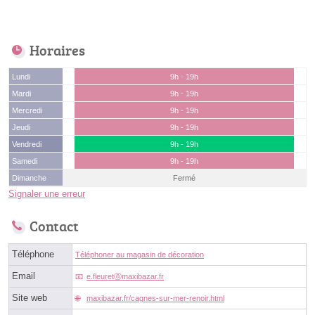
Horaires
Lundi
9h - 19h
Mardi
9h - 19h
Mercredi
9h - 19h
Jeudi
9h - 19h
Vendredi
9h - 19h
Samedi
9h - 19h
Dimanche
Fermé
Signaler une erreur
Contact
Téléphone
Téléphoner au magasin de décoration
Email
e.fleuretⓐmaxibazar.fr
Site web
maxibazar.fr/cagnes-sur-mer-renoir.html